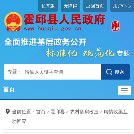
长辈版
无障碍
返回首页
用户中心
专题
首页
导
当前位置：
首页
>
霍邱县
>
农村危房改造
>
舆情收集互
航
动回应