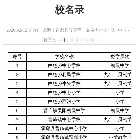
校名录
2026-02-12 14:44
来源：霍邱县教育局
文字大小：[
大
中
小
]
背景色：
序号
学校名称
办学层次
1
白莲乡中心学校
初级中学
2
白莲乡利民学校
九年一贯制学校
3
白莲乡牛集学校
九年一贯制学校
4
白莲乡中心小学
小学
5
白莲乡西河小学
小学
6
曹庙镇吴阳初级中学
初级中学
7
曹庙镇中心学校
九年一贯制学校
8
霍邱县曹庙镇中心小学
小学
9
霍邱县曹庙镇甄岗小学
小学教学点