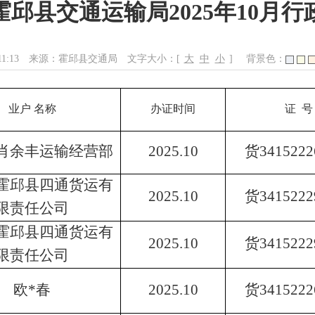
邱县交通运输局2025年10月
11:13
来源：霍邱县交通局
文字大小：[
大
中
小
]
背景色：
业户
名称
办证时间
证
号
肖余丰运输经营部
202
5.10
货
3415222
霍邱县四通货运有
202
5.10
货
3415222
限责任公司
霍邱县四通货运有
202
5.10
货
3415222
限责任公司
欧
*
春
202
5.10
货
3415222