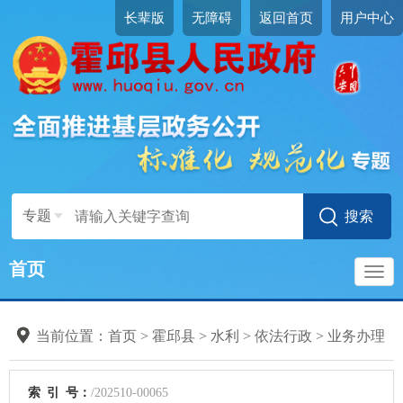
长辈版
无障碍
返回首页
用户中心
专题
首页
导
当前位置：
首页
>
霍邱县
>
水利
>
依法行政
>
业务办理
航
索
引
号：
/202510-00065