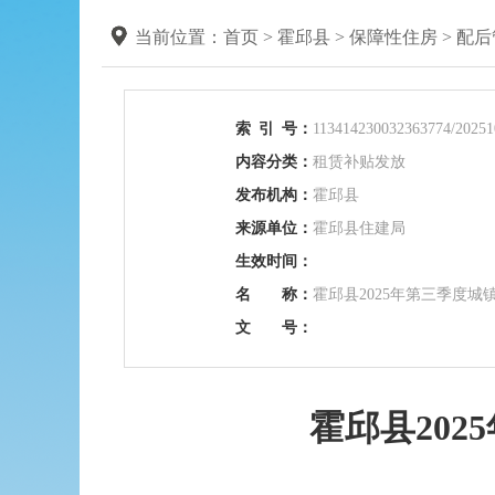
当前位置：
首页
>
霍邱县
>
保障性住房
>
配后
索
引
号：
113414230032363774/20251
内容分类：
租赁补贴发放
发布机构：
霍邱县
来源单位：
霍邱县住建局
生效时间：
名 称：
霍邱县2025年第三季度
文 号：
霍邱县20