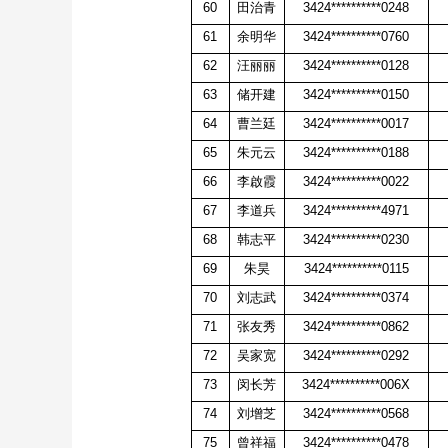
60
田治青
3424**********0248
61
余明华
3424**********0760
62
汪丽丽
3424**********0128
63
储开建
3424**********0150
64
曹兰廷
3424**********0017
65
朱元云
3424**********0188
66
李啟霞
3424**********0022
67
李道兵
3424**********4971
68
韩志平
3424**********0230
69
朱昊
3424**********0115
70
刘志武
3424**********0374
71
张友秀
3424**********0862
72
吴家宽
3424**********0292
73
闵长芳
3424**********006X
74
刘增芝
3424**********0568
75
曾祥福
3424**********0478