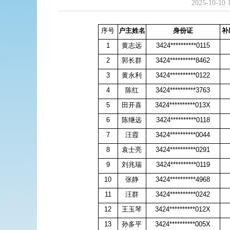
2025-10-10 
序号
户主姓名
身份证
补
1
黄志远
3424**********0115
2
郭长群
3424**********8462
3
黄永利
3424**********0122
4
陈红
3424**********3763
5
田开喜
3424**********013X
6
陈继远
3424**********0118
7
汪霞
3424**********0044
8
袁士亮
3424**********0291
9
刘兆瑞
3424**********0119
10
张静
3424**********4968
11
汪群
3424**********0242
12
王玉琴
3424**********012X
13
孙多平
3424**********005X