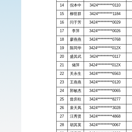
14
倪本中
3424**********0110
15
柳世群
3424**********1184
16
闫于芳
3424**********0029
17
李萍
3424**********0026
18
廖燕燕
3424**********0768
19
陈同华
3424**********012X
20
盛其武
3424**********0117
21
储萍
3424**********012X
22
关永生
3424**********6563
23
王燕燕
3424**********0120
24
郭敏杰
3424**********0065
25
曾庆柱
3424**********8277
26
裴天凤
3424**********3028
27
汪秀贤
3424**********4868
28
胡其英
3424**********0067