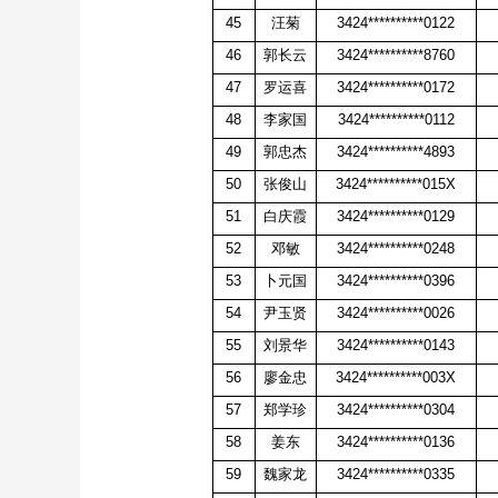
45
汪菊
3424**********0122
46
郭长云
3424**********8760
47
罗运喜
3424**********0172
48
李家国
3424**********0112
49
郭忠杰
3424**********4893
50
张俊山
3424**********015X
51
白庆霞
3424**********0129
52
邓敏
3424**********0248
53
卜元国
3424**********0396
54
尹玉贤
3424**********0026
55
刘景华
3424**********0143
56
廖金忠
3424**********003X
57
郑学珍
3424**********0304
58
姜东
3424**********0136
59
魏家龙
3424**********0335