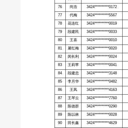
76
尚浩
3424**********0172
77
代梅
3424**********5567
78
花连红
3424**********0019
79
段建民
3424**********0033
80
王喜
3424**********0010
81
屠红梅
3424**********0020
82
闵长利
3424**********0024
83
王莉苹
3424**********0041
84
段建忠
3424**********3148
85
李月华
3424**********0482
86
王凤
3424**********4163
87
王琴云
3424**********7760
88
陈德群
3424**********0290
89
陈以林
3424**********0028
90
田长鑫
3424**********4629