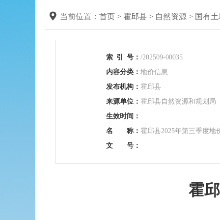
当前位置：
首页
>
霍邱县
>
自然资源
>
国有土
索
引
号：
/202509-00035
内容分类：
地价信息
发布机构：
霍邱县
来源单位：
霍邱县自然资源和规划局
生效时间：
名 称：
霍邱县2025年第三季度
文 号：
霍邱