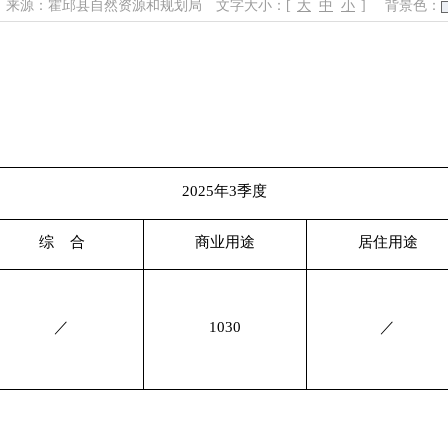
来源：霍邱县自然资源和规划局
文字大小：[
大
中
小
]
背景色：
2025年3季度
综
合
商业用途
居住用途
／
1030
／