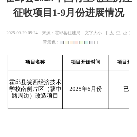
征收项目1-9月份进展情况
2025-09-29 09:24
来源：霍邱县住建局
文字大小：[
大
中
小
]
背景色：
项目名称
项目开始时间
项目开展
霍邱县皖西经济技术
学校南侧片区（蓼中
2025年6月份
已完
路周边）改造项目