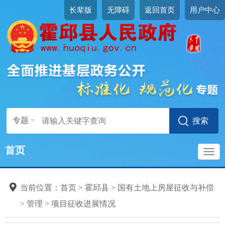
长辈版
无障碍
返回首页
用户中心
专题
首页
导
当前位置：
首页
>
霍邱县
>
国有土地上房屋征收与补偿
航
>
管理
>
项目征收进展情况