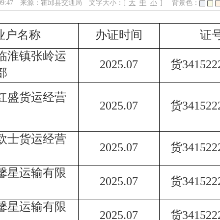
09:47
来源：霍邱县交通局
文字大小：[
大
中
小
]
背景色：
业户名称
办证时间
证
临淮镇张岭运
2025.07
货
341522
部
红盛货运经营
2025.07
货
341522
欧士货运经营
2025.07
货
341522
馨星运输有限
2025.07
货
341522
馨星运输有限
2025.07
货
341522