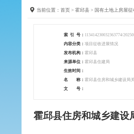
当前位置：
首页
>
霍邱县
>
国有土地上房屋征
索
引
号：
113414230032363774/20250
内容分类：
项目征收进展情况
发布机构：
霍邱县
来源单位：
霍邱县住建局
生效时间：
名 称：
霍邱县住房和城乡建设局
文 号：
霍邱县住房和城乡建设