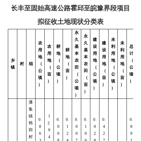
长丰至固始高速公路霍邱至皖豫界段项目
拟征收土地现状分类表
永
永
久
建
未
农
久
建
未
农
耕
基
设
利
总
用
耕
基
设
利
用
地
本
用
用
计
地
地
本
用
用
乡
地
（
农
地
地
（
村
组
（
（
农
地
地
镇
（
公
田
（
（
公
公
亩
田
（
（
亩
顷
（
公
公
顷
顷
）
（
亩
亩
）
）
公
顷
顷
）
）
亩
）
）
顷
）
）
）
）
潘
集
镇
1
0.
0.
0.
0.
0.
0.
0.
0.
韩
2.
3
8
0
1
0
1
0
4
8
郢
9
6
0
2
0
0
2
2
9
村
4
3
8
4
7
6
8
7
1