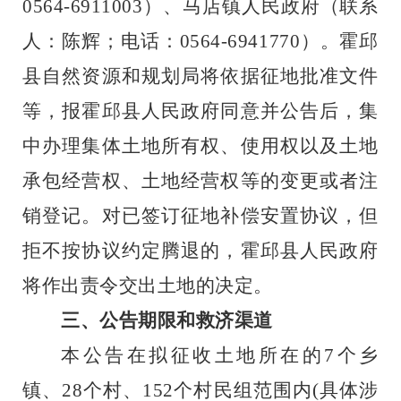
0564-6911003
）、马店镇人民政府（联系
人：陈辉；电话：
0564-6941770
）
。霍邱
县自然资源和规划局将依据征地批准文件
等，报霍邱县人民政府同意并公告后，集
中办理集体土地所有权、使用权以及土地
承包经营权、土地经营权等的变更或者注
销登记。对已签订征地补偿安置协议，但
拒不按协议约定腾退的，霍邱县人民政府
将作出责令交出土地的决定。
三、公告期限和救济渠道
本公告在拟征收土地所在的
7
个乡
镇、
28
个村、
152
个村民组范围内
(
具体涉