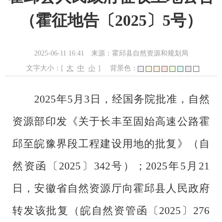
（霍征地告〔2025〕5号）
2025-06-11 16:41
来源：霍邱县自然资源和规划局
文字大小：[
大
中
小
]
背景色：
202
5
年
5
月
3
日，
经国务院批准，自然
资源部印发
《关于
长丰至固始高速公路霍
邱至皖豫界段工程
建设用地的批复》（
自
然资函
〔
202
5
〕
342
号）
；
202
5
年
5
月
21
日
，安徽
省
自然资源厅向霍邱县人民政府
转发该
批复（皖
自然资管函
〔
202
5
〕
276