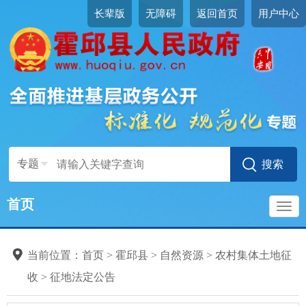
长辈版
无障碍
返回首页
用户中心
专题
首页
导
当前位置：
首页
>
霍邱县
>
自然资源
>
农村集体土地征
航
收
>
征地法定公告