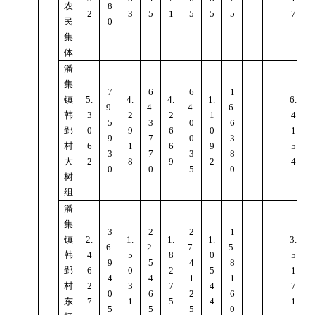
农
8
2
3
5
1
5
5
5
7
民
0
集
体
潘
集
7
6
6
1
镇
5.
4.
4.
1.
6.
9.
4.
4.
6.
6
韩
3
2
2
1
4
5
3
0
6
郢
0
9
6
0
1
9
7
0
3
村
6
1
6
9
5
3
7
3
8
大
2
8
9
2
4
0
0
5
0
树
组
潘
集
3
2
2
1
镇
2.
1.
1.
1.
3.
6.
2.
7.
5.
2
韩
4
5
8
0
5
9
5
4
8
郢
6
0
2
5
1
4
4
1
1
村
2
3
7
4
7
0
6
2
6
东
7
1
5
4
1
5
5
5
0