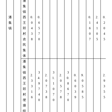
潘
集
镇
潘
西
0.
0.
0.
2.
0.
3
集
王
0
6
1
4
2
镇
郢
4
5
6
1
0
村
3
7
0
0
4
农
8
0
7
5
5
民
集
体
潘
集
镇
3
3
3
2.
2.
2.
0.
9.
2.
西
4.
1.
0.
4
3
0
0
6
0
9
王
9
1
8
3
7
5
0
5
3
郢
7
0
6
1
3
7
3
8
5
村
4
7
7
6
8
8
9
5
5
埂
0
0
0
塘
组