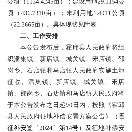
公顷（
1134.4245
亩）；建设用地
29.1154
公
顷（
436.7310
亩）；未利用地
1.4911
公顷
（
22.3665
亩）
。
具体现状见附表。
二、工作安排
本公告发布后，霍邱县人民政府将组
织
潘集
镇、新店镇、城关镇、宋店镇、邵
岗乡、石店镇和马店镇
人民政府实施土地
征收。
潘集镇、新店镇、城关镇、宋店
镇、邵岗乡、石店镇和马店镇
人民政府将
于本公告发布之日起
90
日内，按照《霍邱
县人民政府征地补偿安置方案公告》（
霍
征补安置〔
2024
〕第
1
4
号
）及征地补偿安