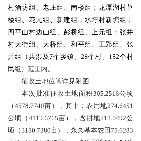
村酒坊组、老庄组、南楼组；龙潭湖村草
楼组、花元组、新建组；水圩村新塘组；
四平山村边山组、彭桥组、上元组；张井
村大街组、大桥组、和平组、王郢组、张
井组
（
共涉及
7
个乡镇、
28
个村、
152
个村
民组
）
范围内
。
征收土地位置详见附图。
本次批准征收
土地面积
305.2516
公顷
（
4578.7740
亩），其中：农用地
274.6451
公顷（
4119.6765
亩），含耕地
212.0492
公
顷（
3180.7380
亩），永久基本农田
75.6283