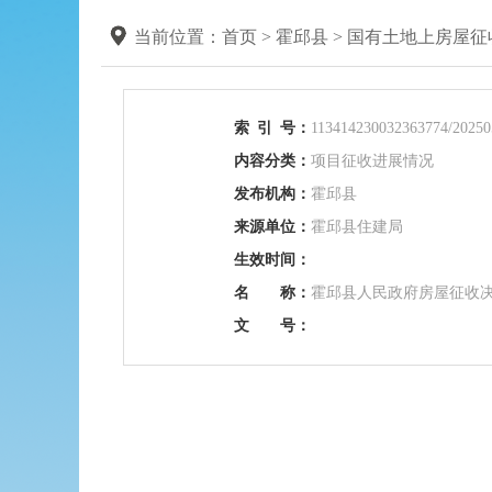
当前位置：
首页
>
霍邱县
>
国有土地上房屋征
索
引
号：
113414230032363774/20250
内容分类：
项目征收进展情况
发布机构：
霍邱县
来源单位：
霍邱县住建局
生效时间：
名 称：
霍邱县人民政府房屋征收
文 号：