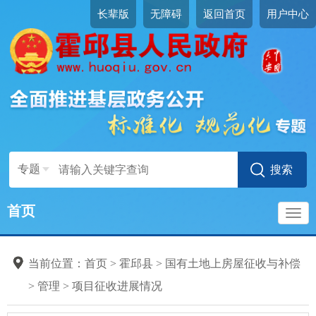
长辈版
无障碍
返回首页
用户中心
专题
首页
导
当前位置：
首页
>
霍邱县
>
国有土地上房屋征收与补偿
航
>
管理
>
项目征收进展情况