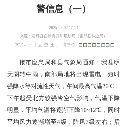
警信息（一）
2025-03-02 17:14
来源：霍邱县自然资源和规划局（霍邱县林业局）
文字大小：[
大
中
小
]
背景色：
接市应急局和县气象局通知：我县明
天阴转中雨，南部局地将出现雷电、短时
强降水等对流性天气，午间最高气温
26
℃，
下午起受北方较强冷空气影响，气温下降
明显，平均气温将逐渐下降
10
~
12
℃，同时
平均风力逐渐增至4级，阵风7级左右；后