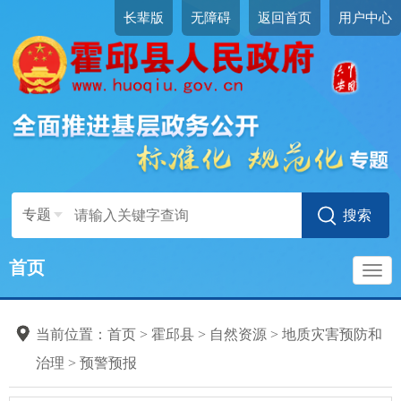
长辈版
无障碍
返回首页
用户中心
专题
首页
导
当前位置：
首页
>
霍邱县
>
自然资源
>
地质灾害预防和
航
治理
>
预警预报