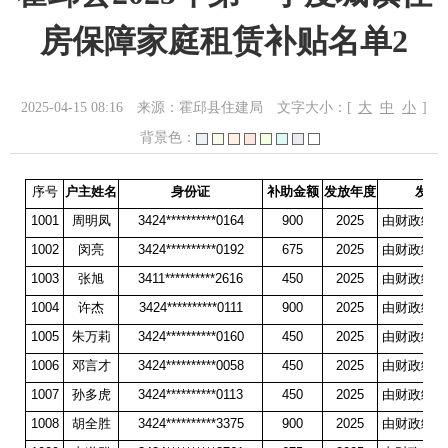
房保障家庭租赁补贴名单2
2025-04-15 08:16
来源：霍邱县住建局
文字大小：[
大
中
小
]
背景色：
序号
户主姓名
身份证
补助金额
发放年度
发放
1001
周明凤
3424**********0164
900
2025
由财政统一
1002
闵亮
3424**********0192
675
2025
由财政统一
1003
张旭
3411**********2616
450
2025
由财政统一
1004
许杰
3424**********0111
900
2025
由财政统一
1005
朱万莉
3424**********0160
450
2025
由财政统一
1006
邓言才
3424**********0058
450
2025
由财政统一
1007
孙多虎
3424**********0113
450
2025
由财政统一
1008
胡全胜
3424**********3375
900
2025
由财政统一