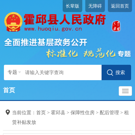
长辈版
无障碍
返回首页
专题
首页
导
当前位置：
首页
>
霍邱县
>
保障性住房
>
配后管理
>
租
航
赁补贴发放