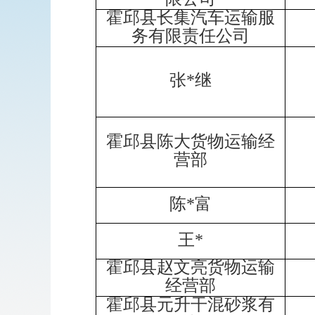
霍邱县长集汽车运输服
务有限责任公司
张
*
继
霍邱县陈大货物运输经
营部
陈
*
富
王
*
霍邱县赵文亮货物运输
经营部
霍邱县元升干混砂浆有