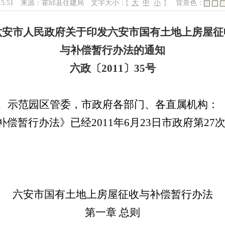
15:51
来源：霍邱县住建局
文字大小：[
大
中
小
]
背景色：
六安市人民政府关于印发六安市国有土地上房屋征
与补偿暂行办法的通知
六政〔2011〕35号
、示范园区管委，市政府各部门、各直属机构：
补偿暂行办法》已经
2011
年
6
月
23
日市政府第
27
六安市国有土地上房屋征收与补偿暂行办法
第一章
总则