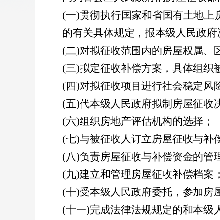
(
一
)
贯彻执行国家和省国有土地上
的有关具体规定，报本级人民政府
(
二
)
对拟征收范围内的房屋权属、
(
三
)
拟定征收补偿方案，具体组织
(
四
)
对拟征收项目进行社会稳定风
(
五
)
代本级人民政府拟制房屋征收
(
六
)
组织房地产评估机构的选择；
(
七
)
与被征收人订立房屋征收与补
(
八
)
负责房屋征收与补偿资金的管
(
九
)
建立和管理房屋征收补偿档案
(
十
)
受本级人民政府委托，参加房
(
十一
)
完成法律法规规定的和本级