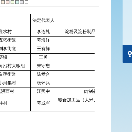
法定代表人
食品类别
迎水村
李连礼
淀粉及淀粉制品（淀粉制品：粉丝
五塔街道
蒋海洋
肉制品
刘李街道
王有禄
酒类
塔镇
王勇
酒类
河沿村大畈组
朱守忠
粮食加工
白莲街道
陈孝合
其他食
小河集村
杨怀兵
肉制品
镇淠西村
汪照中
肉制品（其他熟肉制品）
粮食加工品（大米、糙米类产品（糙
井村
蒋成军
米、发芽糙