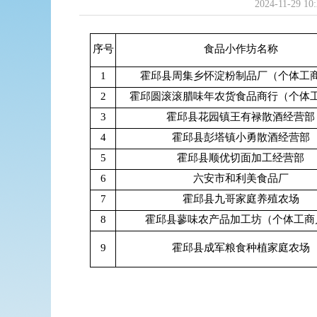
2024-11-29 10:
序号
食品小作坊名称
1
霍邱县周集乡怀淀粉制品厂（个体工
2
霍邱圆滚滚腊味年农货食品商行（个体
3
霍邱县花园镇王有禄散酒经营部
4
霍邱县彭塔镇小勇散酒经营部
5
霍邱县顺优切面加工经营部
6
六安市和利美食品厂
7
霍邱县九哥家庭养殖农场
8
霍邱县蓼味农产品加工坊（个体工商
9
霍邱县成军粮食种植家庭农场