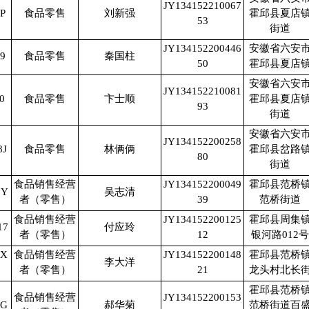
JY134152210067
P
食品零售
刘新强
霍邱县夏店
53
街道
JY134152200446
安徽省六安
9
食品零售
秦国柱
50
霍邱县夏店
安徽省六安
JY134152210081
0
食品零售
卞士顺
霍邱县夏店
93
街道
安徽省六安
JY134152200258
8J
食品零售
林俩俩
霍邱县岔路
80
街道
食品销售经营
JY134152200049
霍邱县范桥
5Y
吴志清
者（零售）
39
范桥街道
食品销售经营
JY134152200125
霍邱县周集
17
付应玲
者（零售）
12
银河路012号
UX
食品销售经营
JY134152200148
霍邱县范桥
李大洋
者（零售）
21
龙头村北长
霍邱县范桥
食品销售经营
JY134152200153
8G
郝华菊
范桥街道百