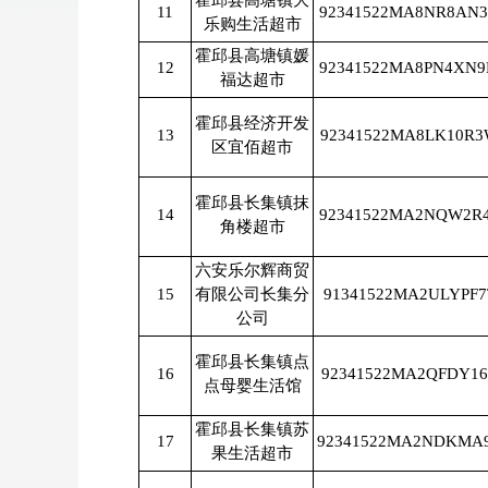
霍邱县高塘镇大
11
92341522MA8NR8AN
乐购生活超市
霍邱县高塘镇媛
12
92341522MA8PN4XN
福达超市
霍邱县经济开发
13
92341522MA8LK10R
区宜佰超市
霍邱县长集镇抹
14
92341522MA2NQW2R
角楼超市
六安乐尔辉商贸
15
有限公司长集分
91341522MA2ULYPF7
公司
霍邱县长集镇点
16
92341522MA2QFDY16
点母婴生活馆
霍邱县长集镇苏
17
92341522MA2NDKMA
果生活超市