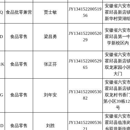
安徽省六安
JY134152200519
9Q
食品批零兼营
贾士敏
霍邱县新店
56
新华村荣湖
安徽省六安
JY134152200520
2D
食品零售
梁昌勇
霍邱县第一
29
学新校区内
安徽省六安
JY134152200529
霍邱县新店
1K
食品零售
张正芬
65
双龙家园小
大门
安徽省六安
霍邱县新店
JY134152200530
1G
食品零售
刘年安
双龙村书香
82
第小区39栋12
号
安徽省六安
JY134152200536
霍邱县临淮
9D
食品零售
刘胜
21
乡双井新街