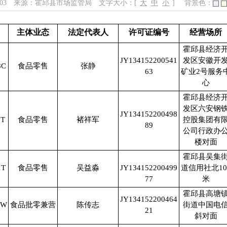
:03
来源：霍邱县市场监管局
文字大小：[
大
中
小
]
背景色：
主体业态
法定代表人
许可证编号
经营场所
霍邱县经济
JY134152200541
发区安徽开
8C
食品零售
张静
63
矿业2号服务
心
霍邱县经济
发区六安钢
JY134152200498
7T
食品零售
褚祥军
控股集团有
89
公司行政办
楼对面
霍邱县吴集
1T
食品零售
吴益淼
JY134152200499
道信用社北10
77
米
霍邱县高塘
JY134152200464
6W
食品批零兼营
陈传志
街道中国电
21
斜对面