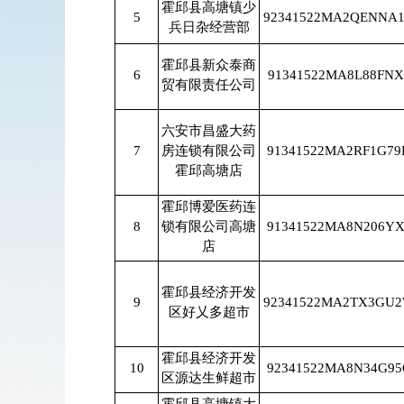
霍邱县高塘镇少
5
92341522MA2QENNA
兵日杂经营部
霍邱县新众泰商
6
91341522MA8L88FNX
贸有限责任公司
六安市昌盛大药
7
房连锁有限公司
91341522MA2RF1G79
霍邱高塘店
霍邱博爱医药连
8
锁有限公司高塘
91341522MA8N206YX
店
霍邱县经济开发
9
92341522MA2TX3GU
区好乂多超市
霍邱县经济开发
10
92341522MA8N34G95
区源达生鲜超市