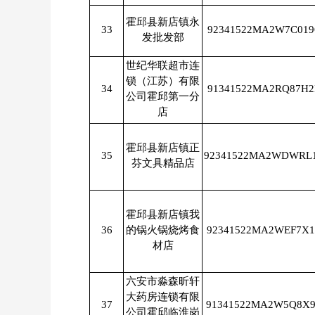
霍邱县新店镇永
33
92341522MA2W7C01
发批发部
世纪华联超市连
锁（江苏）有限
34
91341522MA2RQ87H
公司霍邱第一分
店
霍邱县新店镇正
35
92341522MA2WDWRL
芬文具精品店
霍邱县新店镇我
36
的锅火锅烧烤食
92341522MA2WEF7X
材店
六安市淼森昕轩
大药房连锁有限
37
91341522MA2W5Q8X
公司霍邱临淮岗