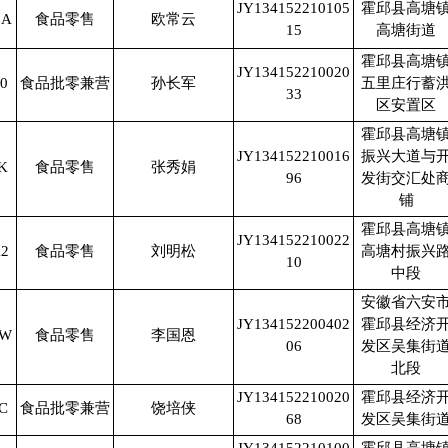
JY134152210105
霍邱县高塘
1A
食品零售
欧常云
15
高塘街道
霍邱县高塘
JY134152210020
0
食品批零兼营
孙长军
五里庄行蓄
33
区安置区
霍邱县高塘
JY134152210016
振兴大道与
K
食品零售
张秀娟
96
发街交汇处
铺
霍邱县高塘
JY134152210022
2
食品零售
刘明松
高塘村振兴
10
中段
安徽省六安
JY134152200402
霍邱县经济
2W
食品零售
李国恩
06
发区吴集街
北段
JY134152210020
霍邱县经济
C
食品批零兼营
饶培侠
68
发区吴集街