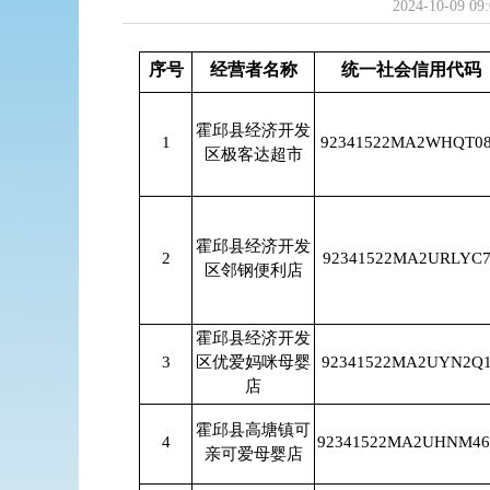
2024-10-09 09
序号
经营者名称
统一社会信用代码
霍邱县经济开发
1
92341522MA2WHQT0
区极客达超市
霍邱县经济开发
2
92341522MA2URLYC
区邻钢便利店
霍邱县经济开发
3
区优爱妈咪母婴
92341522MA2UYN2Q
店
霍邱县高塘镇可
4
92341522MA2UHNM4
亲可爱母婴店