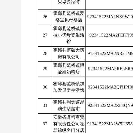
贝母婴港湾
霍邱县范桥镇爱
26
92341522MA2NX0WJ
婴宝贝母婴店
霍邱县范桥镇阿
27
拉小优母婴生活
92341522MA2PEPFJ9
馆
霍邱县博硕大药
28
91341522MA2NR2TM
房有限公司
霍邱县范桥镇博
29
92341522MA2RELER9
爱娃奶粉店
霍邱县范桥镇加
30
92341522MA2QFHPH0
加爱母婴生活馆
霍邱县周集镇易
31
92341522MA2RFEQN
购生活超市
安徽省谦哲商贸
32
有限责任公司霍
91341522MA2W5U65
邱锦绣名门分店