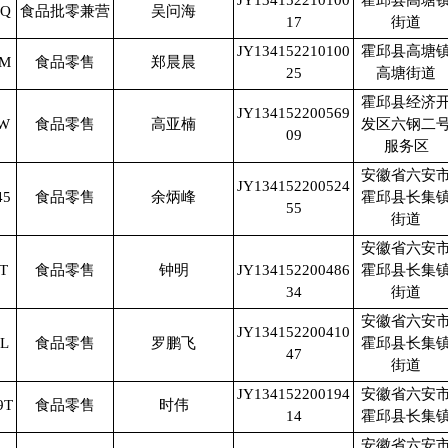
JY134152210100
霍邱县高塘
3Q
食品批零兼营
吴问海
17
街道
JY134152210100
霍邱县高塘
9M
食品零售
郑晨晨
25
高塘街道
霍邱县经济
JY134152200569
3W
食品零售
高亚楠
发区六钢二
09
服务区
安徽省六安
JY134152200524
45
食品零售
余炳峰
霍邱县长集
55
街道
安徽省六安
T
食品零售
钟明
JY134152200486
霍邱县长集
34
街道
安徽省六安
JY134152200410
L
食品零售
罗鹏飞
霍邱县长集
47
街道
JY134152200194
安徽省六安
9T
食品零售
时伟
14
霍邱县长集
安徽省六安