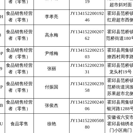
者（零售）
19
超市斜对面
食品销售经营
JY134152200192
霍邱县范桥
0H
李孝亮
者（零售）
46
红府超市西
食品销售经营
JY134152200207
霍邱县范桥
8
高永梅
者（零售）
62
范桥街道180
食品销售经营
JY134152200215
霍邱县周集
9P
尹维梅
者（零售）
03
燎西村周李
食品销售经营
JY134152200239
霍邱县范桥
9
张丽
者（零售）
31
龙头村19号
霍邱县范桥
食品销售经营
JY134152200239
P
付振国
范桥街道润
者（零售）
58
苏果超市北
食品销售经营
JY134152200240
霍邱县周集
9B
张俊杰
者（零售）
06
银河路1288
安徽省六安
JY134152200508
8U
食品零售
徐艳
霍邱县锦绣
80
门小区南门