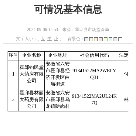
可情况基本信息
2024-09-06 15:53
来源：霍邱县市场监管局
文字大小：[
大
中
小
]
背景色：
序号
企业名称
企业地址
社会信用代码
法定代
安徽省六安
霍邱钧民堂
市霍邱县经
91341522MA2WEPY
1
大药房有限
付友
济开发区白
Q31
公司
庙街道
霍邱县林丽
安徽省六安
91341522MA2UL24K
2
大药房有限
市霍邱县乌
林运
7Q
公司
龙镇陡岗村