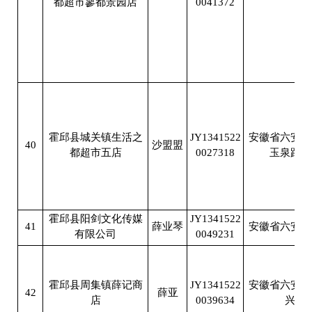
都超市蓼都景园店
0041372
南
霍邱县城关镇生活之
JY1341522
安徽省六安市
40
沙盟盟
都超市五店
0027318
玉泉路老
霍邱县阳剑文化传媒
JY1341522
41
薛业琴
安徽省六安市
有限公司
0049231
霍邱县周集镇薛记商
JY1341522
安徽省六安市
42
薛亚
店
0039634
兴贸