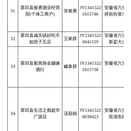
霍邱县俊勇酒业经营
JY1341522
安徽省六安市
31
张俊勇
部(个体工商户)
1015746
府前街菜市场
霍邱县城关镇好吃不
JY2341522
安徽省六安市
32
王家群
如饺子五店
0041159
新翏大道建
霍邱县魁英路金赐缘
JY1341522
安徽省六安市
33
臧春群
酒行
1015738
魁
霍邱县生活之都超市
JY1341522
安徽省六安市
34
汤迎娟
广源店
0039423
双湖东路广