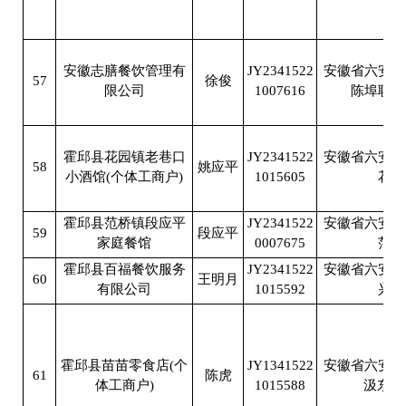
安徽志膳餐饮管理有
JY2341522
安徽省六安市
57
徐俊
限公司
1007616
陈埠职高
霍邱县花园镇老巷口
JY2341522
安徽省六安市
58
姚应平
小酒馆(个体工商户)
1015605
花园
霍邱县范桥镇段应平
JY2341522
安徽省六安市
59
段应平
家庭餐馆
0007675
范桥
霍邱县百福餐饮服务
JY2341522
安徽省六安市
60
王明月
有限公司
1015592
兴贸
霍邱县苗苗零食店(个
JY1341522
安徽省六安市
61
陈虎
体工商户)
1015588
汲东社