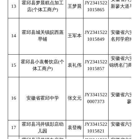
霍邱县梦晨糕点加工
JY2341522
13
王梦晨
新蓼大道与双
店(个体工商户)
1015865
10
霍邱县城关镇皖西蒸
JY2341522
安徽省六安市
14
王军本
早铺
1015849
名邦学府南大
安徽省六安市
霍邱县小袁餐饮店(个
JY2341522
15
袁礼伟
锦绣名门商1-12
体工商户)
1015857
号
JY3341522
安徽省六安市
16
安徽省霍邱中学
张文元
0007373
蓼城
霍邱县冯井镇彭店幼
JY3341522
安徽省六安市
17
袁登梅
儿园
1015821
彭