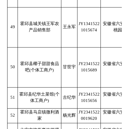
霍邱县城关镇王军农
JY1341522
安徽省六安市
49
王永军
产品销售部
1015674
桃园农
霍邱县椰子甜甜食品
JY2341522
安徽省六安市
50
甘世宇
吧(个体工商户)
1015689
路8
霍邱县纪华土菜馆(个
JY2341522
安徽省六安市
51
古纪华
体工商户)
1015656
五
霍邱县马店镇微利酒
JY2341522
安徽省六安市
52
杨光辉
家
0019620
商