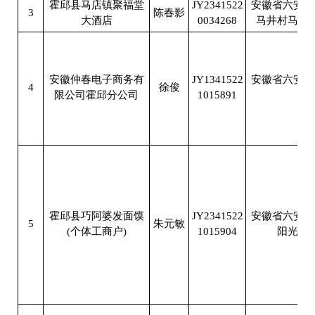
霍邱县马店镇聚福堂
JY2341522
安徽省六安市
3
陈春影
大酒店
0034268
马井村马店
安徽仲春电子商务有
JY1341522
安徽省六安市
4
徐俊
限公司霍邱分公司
1015891
业
霍邱县巧阿婆发面馍
JY2341522
安徽省六安市
5
朱元敏
(个体工商户)
1015904
阳光假