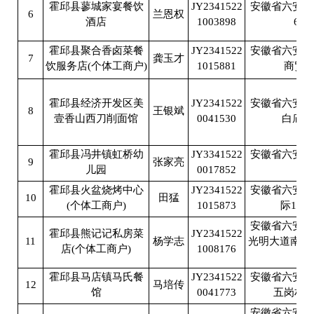
霍邱县蓼城家宴餐饮
JY2341522
安徽省六安市
6
兰恩权
酒店
1003898
61栋
霍邱县聚合香卤菜餐
JY2341522
安徽省六安市
7
龚玉才
饮服务店(个体工商户)
1015881
商贸街
霍邱县经济开发区美
JY2341522
安徽省六安市
8
王银斌
壹香山西刀削面馆
0041530
白庙街
霍邱县冯井镇虹桥幼
JY3341522
安徽省六安市
9
张家亮
儿园
0017852
马
霍邱县火盆烧烤中心
JY2341522
安徽省六安市
10
田猛
(个体工商户)
1015873
际15栋
安徽省六安市
霍邱县熊记记私房菜
JY2341522
11
杨学志
光明大道南段锦
店(个体工商户)
1008176
1
霍邱县马店镇马氏餐
JY2341522
安徽省六安市
12
马培传
馆
0041773
五岗村1
安徽省六安市