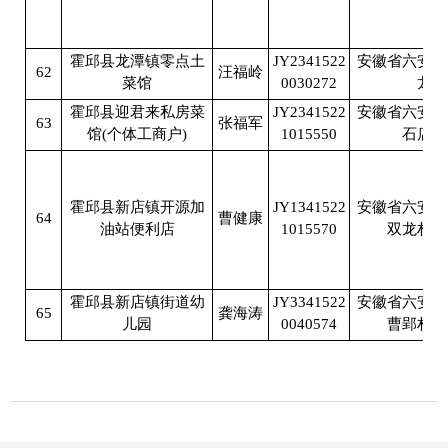
霍邱县龙潭镇零点土
JY2341522
安徽省六安市
62
汪福岭
菜馆
0030272
龙潭
霍邱县迎君来私房菜
JY2341522
安徽省六安市
63
张福军
馆(个体工商户)
1015550
石店村
霍邱县新店镇开源加
JY1341522
安徽省六安市
64
曹健康
油站便利店
1015570
双龙村开
霍邱县新店镇街道幼
JY3341522
安徽省六安市
65
龚海涛
儿园
0040574
曹郢村新