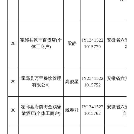
霍邱县乾丰百货店(个
JY1341522
安徽省六安市
28
梁静
体工商户)
1015779
新店
霍邱县万里餐饮管理
JY2341522
安徽省六安市
29
高俊星
有限公司
1015752
街
霍邱县府前街金赐缘
JY1341522
安徽省六安市
30
臧春群
散酒店(个体工商户)
1015762
自建