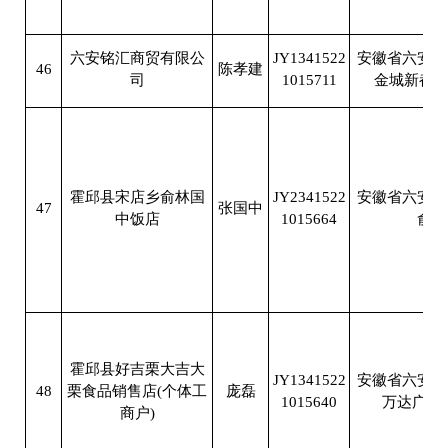
六安铭汇商贸有限公
JY1341522
安徽省六安市
46
陈孝建
司
1015711
金城新都汇2
霍邱县宋店乡俞林国
JY2341522
安徽省六安市
47
张国中
中饭店
1015664
俞林
霍邱县好吉栗大吉大
JY1341522
安徽省六安市
48
栗食品销售店(个体工
庞磊
1015640
万达广场三
商户)