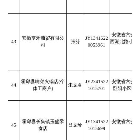
安徽省六安市
安徽享禾商贸有限公
JY1341522
43
张芬
西湖北路小十街
司
0053961
大
霍邱县响弟火锅店(个
JY2341522
安徽省六安市
44
朱文君
体工商户)
1015701
卧阳小区沿街商
霍邱县长集镇玉盛零
JY1341522
安徽省六安市
45
吕文珍
食店
1015699
文