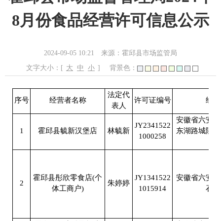
8月份食品经营许可信息公示
2024-09-05 10:21
来源：霍邱县市场监管局
文字大小：[
大
中
小
]
背景色：
法定代
序号
经营者名称
许可证编号
经营
表人
安徽省六安市
JY2341522
1
霍邱县毓新汉堡店
林毓新
东湖路城隍庙
1000258
局
霍邱县彤欣零食店(个
JY1341522
安徽省六安市
2
朱婷婷
体工商户)
1015914
石店