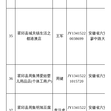
霍邱县城关镇生活之
JY1341522
安徽省六安市
35
王军
都港澳店
0038699
蓼中路大名
霍邱县周集博爱娃婴
JY1341522
安徽省六安市
36
周健
儿用品店(个体工商户)
1015720
银
霍邱县周集明旭豆腐
JY1341522
安徽省六安市
37
李汉虎