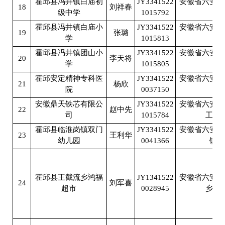
霍邱县冯井镇白庙初
JY3341522
安徽省六安市
18
刘祥春
级中学
1015792
白
霍邱县冯井镇白庙小
JY3341522
安徽省六安市
19
张璐
学
1015813
白
霍邱县冯井镇团山小
JY3341522
安徽省六安市
20
李天将
学
1015805
团
霍邱安定精神专科医
JY3341522
安徽省六安市
21
杨欣
院
0037150
邵
安徽鼎天铁芯有限公
JY3341522
安徽省六安市
22
赵中先
司
1015784
工业
霍邱县临淮岗镇双门
JY3341522
安徽省六安市
23
王利华
幼儿园
0041366
镇双
霍邱县王截流乡鸿福
JY1341522
安徽省六安市
24
刘军喜
超市
0028945
乡王