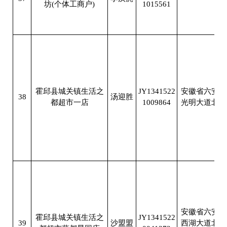
坊(个体工商户)
1015561
南
霍邱县城关镇生活之
JY1341522
安徽省六安市
38
汤迎胜
都超市一店
1009864
光明大道北段
安徽省六安市
霍邱县城关镇生活之
JY1341522
39
沙盟盟
西湖大道北段