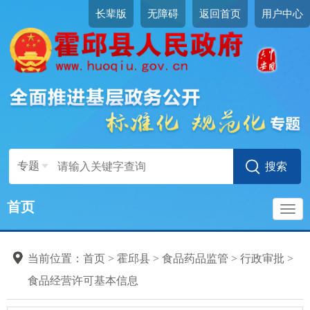
长辈版
无障碍
返回首页
用户中心
专题
首页
导
当前位置：
首页
>
霍邱县
>
食品药品监管
>
行政审批
>
航
食品经营许可基本信息