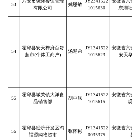
六安市骁尧餐饮管理
JY2341522
安徽省六安市
53
姚恩敏
有限公司
1015630
东湖社区
霍邱县安天桦府百货
JY1341522
安徽省六安市
54
汤迎弟
超市(个体工商户)
1015623
安天华府s
霍邱县城关镇大洋食
JY1341522
安徽省六安市
55
胡中朕
品销售部
1015615
观音
霍邱县经济开发区鸿
JY1341522
安徽省六安市
56
张怀彬
福源购物超市
0035375
吴集