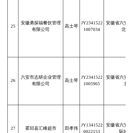
安徽勇探福餐饮管理
JY2341522
安徽省六安市
25
高士琴
有限公司
1007034
北五
六安市志研企业管理
JY2341522
安徽省六安市
26
高士琴
有限公司
1005965
北五
JY1341522
安徽省六安市
27
霍邱县汇峰超市
田孝伟
0022153
际城2＃