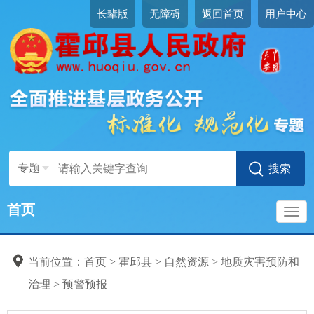
长辈版
无障碍
返回首页
用户中心
专题
首页
导
当前位置：
首页
>
霍邱县
>
自然资源
>
地质灾害预防和
航
治理
>
预警预报