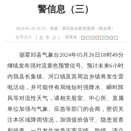
警信息（三）
2024-05-26 16:23
来源：霍邱县自然资源局（林业局）
文字大小：[
大
中
小
]
背景色：
据
霍邱县
气象台
2024
年
05
月
26
日
18
时
49
分
继续发布强对流黄色预警信号。预计未来
6
小时
内我县长集镇、河口镇及其周边乡镇将发生雷
电活动，并可能伴有局地短时强降水、瞬时阵
风等对流性天气，
请相关股室、中心所、直属
单位加强与气象、应急等部门的会商，密切关
注本区域降雨情况，加强值班值守、隐患巡查
和排查，一旦发生地质灾害灾情、险情，请立