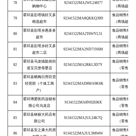
78
92341522MA2WG24H77
购物中心
（商场超市）
霍邱县彭塔镇好又多
食品销售经营
79
92341522MA8QKKQ39D
精选超市
（商场超市）
霍邱县彭塔乡惠多多
食品销售经营
80
92341522MA2T6WYL51
超市
（商场超市）
霍邱县彭塔乡好又多
食品销售经营
81
92341522MA2ND71N6M
超市二店
（商场超市）
霍邱县乌龙镇陡岗街
食品销售经营
82
92341522MA2RKL3D7Y
道宝贝堡母婴店
（零售）
霍邱县晓梅日用百货
食品销售经营
83
经营部（个体工商
92341522MAD8MA9K6K
（零售）
户）
霍邱博爱医药连锁有
食品销售经营
84
91341522MA8N92E06X
限公司乌龙店
（零售）
霍邱县林丽大药店有
食品销售经营
85
91341522MA2UL24K7Q
限公司
（零售）
霍邱县安之康大药房
食品销售经营
86
91341522MA2UL3M94W