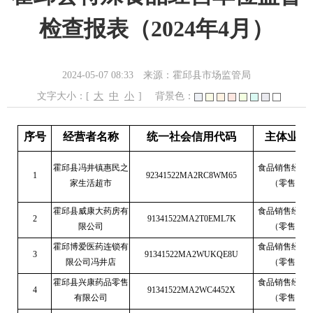
检查报表（2024年4月）
2024-05-07 08:33
来源：霍邱县市场监管局
文字大小：[
大
中
小
]
背景色：
序号
经营者名称
统一社会信用代码
主体业态
霍邱县冯井镇惠民之
食品销售经营
1
92341522MA2RC8WM65
家生活超市
（零售）
霍邱县威康大药房有
食品销售经营
2
91341522MA2T0EML7K
限公司
（零售）
霍邱博爱医药连锁有
食品销售经营
3
91341522MA2WUKQE8U
限公司冯井店
（零售）
霍邱县兴康药品零售
食品销售经营
4
91341522MA2WC4452X
有限公司
（零售）