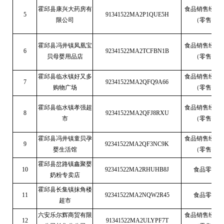
霍邱县康兴大药房有
食品销售经营
5
91341522MA2P1QUE5H
限公司
（零售）
霍邱县冯井镇凤凰宝
食品销售经营
6
92341522MA2TCFBN1B
贝母婴用品店
（零售）
霍邱县临水镇好又多
食品销售经营
7
92341522MA2QFQ9A66
购物广场
（零售）
霍邱县临水镇孝强超
食品销售经营
8
92341522MA2QFJ8RXU
市
（零售）
霍邱县冯井镇童贝孕
食品销售经营
9
92341522MA2QF3NC9K
婴生活馆
（零售）
霍邱县岔路镇鑫聚婴
10
92341522MA2RHUHB8J
食品零售
奶粉专卖店
霍邱县长集镇抹角楼
11
92341522MA2NQW2R45
食品零售
超市
六安乐尔辉商贸有限
食品销售经营
12
91341522MA2ULYPF7T