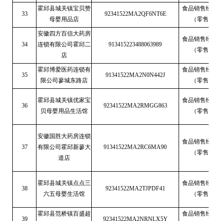
霍邱县城关镇宝贝赞
食品销售经营
33
92341522MA2QF6NT6E
母婴用品店
（零售）
安徽四方百信大药房
食品销售经营
34
连锁有限公司霍邱二
913415223488063989
（零售）
店
霍邱博爱医药连锁有
食品销售经营
35
91341522MA2N0N442J
限公司蓼城东路店
（零售）
霍邱县城关镇优家宝
食品销售经营
36
92341522MA2RMGG863
贝母婴用品生活馆
（零售）
安徽国胜大药房连锁
食品销售经营
37
有限公司霍邱新蓼大
91341522MA2RC6MA90
（零售）
道店
霍邱县城关镇点点三
食品销售经营
38
92341522MA2TJPDF41
六五母婴生活馆
（零售）
霍邱县范桥镇百盛超
食品销售经营
39
92341522MA2NRNLX5Y