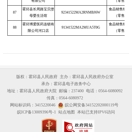
有限公司
（零售）
霍邱县长周路宝贝堡
食品销售经营
87
92341522MA2RNMBJ6W
母婴生活馆
（零售）
霍邱博爱医药连锁有
食品销售经营
88
91341522MA2MUA5T0G
限公司河口店
（零售）
版权：霍邱县人民政府
主办：霍邱县人民政府办公室
承办：霍邱县电子政务中心
地址：霍邱县人民政府大院
邮编：237400
电话：0564-6080092
传真：0564-6080972
网站标识码：3415220046
皖公网安备34152202000119号
皖ICP备13009396号-1
站点地图
本站已支持IPV6访问