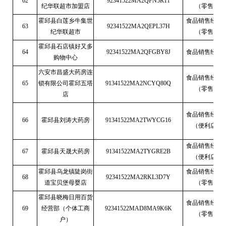
62
92341522MA2QFN5R11
纪华联超市加盟店
（零售）
霍邱县白莲乡牛集世
食品销售经营
63
92341522MA2QEPL37H
纪华联超市
（零售）
霍邱县石店镇好又多
64
92341522MA2QFGBY8J
食品销售经营
购物中心
六安市昌盛大药房连
食品销售经营
65
锁有限公司霍邱五塔
91341522MA2NCYQ80Q
（零售）
店
食品销售经营
66
霍邱县刘涛大药房
91341522MA2TWYCG16
（便利店）
食品销售经营
67
霍邱县天晟大药房
91341522MA2TYGRE2B
（便利店）
霍邱县乌龙镇陡岗街
食品销售经营
68
92341522MA2RKL3D7Y
道宝贝堡母婴店
（零售）
霍邱县晓梅日用百货
食品销售经营
69
经营部（个体工商
92341522MAD8MA9K6K
（零售）
户）