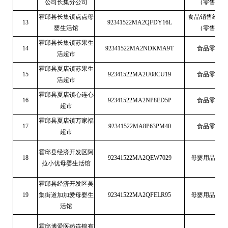
公司长集分公司
（零售）
霍邱县长集镇点点母
食品销售经营
13
92341522MA2QFDY16L
婴生活馆
（零售）
霍邱县长集镇苏果生
14
92341522MA2NDKMA9T
食品零售
活超市
霍邱县夏店镇苏果生
15
92341522MA2U08CU19
食品零售
活超市
霍邱县夏店镇心连心
16
92341522MA2NP8ED5P
食品零售
超市
霍邱县夏店镇万家福
17
92341522MA8P63PM40
食品零售
超市
霍邱县经济开发区阿
18
92341522MA2QEW7029
母婴用品销售
拉小优母婴生活馆
霍邱县经济开发区吴
19
集街道加加爱母婴生
92341522MA2QFELR95
母婴用品销售
活馆
霍邱博爱医药连锁有