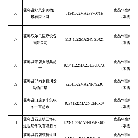
霍邱县好又多购物广
食品销售经营
56
91341522MA2P37Q71H
场有限公司
（零售）
霍邱乐尔民医疗设备
食品销售经营
57
91341522MA2NYG5021
有限公司
（零售）
霍邱县宋店乡恩兵超
食品销售经营
58
92341522MA2QEGUA7X
市
（零售）
霍邱县邵岗乡百润发
食品销售经营
59
92341522MA2NR4923C
购物广场
（零售）
霍邱县白莲乡牛集联
食品销售经营
60
92341522MA2NCM6R6J
华一百超市
（零售）
霍邱县石店镇五塔街
食品销售经营
61
92341522MA2NLWPK6D
道世纪华联百货超市
（零售）
霍邱县石店镇街道世
食品销售经营