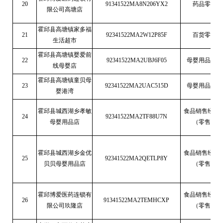
20
91341522MA8N206YX2
药品零售
限公司高塘店
霍邱县高塘镇家多福
21
92341522MA2W12P85F
百货零售
生活超市
霍邱县高塘镇婴爱前
22
92341522MA2UBJ6F05
母婴用品销售
线母婴店
霍邱县高塘镇童贝母
23
92341522MA2UAC515D
母婴用品销售
婴港湾
霍邱县城西湖乡孝敏
食品销售经营
24
92341522MA2TF88U7N
母婴用品店
（零售）
霍邱县城西湖乡金优
食品销售经营
25
92341522MA2QETLP8Y
贝贝母婴用品店
（零售）
霍邱博爱医药连锁有
食品销售经营
26
91341522MA2TEMHCXP
限公司玖隆店
（零售）