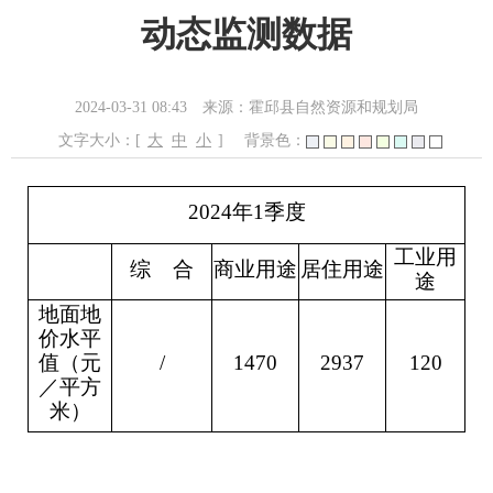
动态监测数据
2024-03-31 08:43
来源：霍邱县自然资源和规划局
文字大小：[
大
中
小
]
背景色：
2024年1季度
工业用
综
合
商业用途
居住用途
途
地面地
价水平
值（元
/
1470
2937
120
／平方
米）