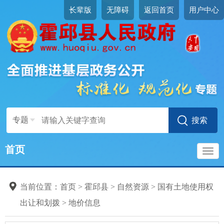
长辈版
无障碍
返回首页
用户中心
专题
首页
导
当前位置：
首页
>
霍邱县
>
自然资源
>
国有土地使用权
航
出让和划拨
>
地价信息