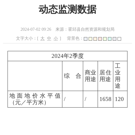
动态监测数据
2024-07-02 09:26
来源：霍邱县自然资源和规划局
文字大小：[
大
中
小
]
背景色：
2024年2季度
工
商业
居住
业
综 合
用途
用途
用
途
地面地价水平值
/
/
1658
120
（元／平方米）