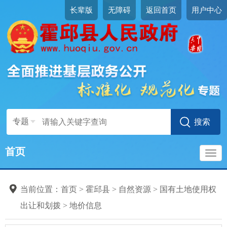
长辈版
无障碍
返回首页
用户中心
专题
首页
导
当前位置：
首页
>
霍邱县
>
自然资源
>
国有土地使用权
航
出让和划拨
>
地价信息