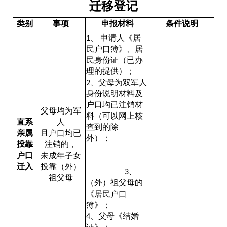
迁移登记
类别
事项
申报材料
条件说明
1、 申请人《居
民户口簿》、居
民身份证（已办
理的提供）；
2、父母为双军人
身份说明材料及
户口均已注销材
父母均为军
料（可以网上核
直系
人
查到的除
亲属
且户口均已
外）；
投靠
注销的，
户口
未成年子女
迁入
投靠（外）
3、
祖父母
（外）祖父母的
《居民户口
簿》；
4、父母《结婚