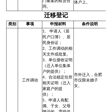
门备案的租赁合
体户上。
同。
迁移登记
类别
事项
申报材料
条件说明
、
申请人《居
1
民户口簿》、居
民身份证；
、工作调动的相
2
关文件或批复。
、单位接收证明
3
（迁入单位集体
户的提供）；
市外迁入，合肥
、合法稳定住所
4
工作调动
市仅限未婚子
相关证明（迁入
女。
家庭户的提
供）；
、申请人有配
5
偶、子女、父母
随迁的，需提供