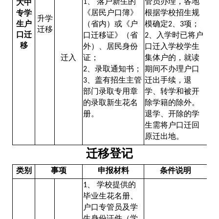
、
落户新生的
管员办理，各地
大中
1
《居民户口簿》
根据学校招生规
专学
升学
生户
（省内）或《户
模确定
、
项；
2
3
迁移
口迁
口迁移证》（省
、入学时已将户
2
移
外）、居民身份
口迁入学校学生
迁入
证；
集体户的，就读
、录取通知书；
期间不办理户口
2
、盖有招生主管
迁出手续，退
3
部门录取专用章
学、转学和被开
的录取新生花名
除学籍的除外。
册。
退学、开除的学
生需将户口迁回
原迁出地。
迁移登记
类别
事项
申报材料
条件说明
、
学校提供的
1
毕业生花名册、
户口专管员及学
生身份证件（学