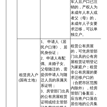
军人且户口已注
销的，产权人为
未成年人本人或
者父（母）的，
未成年人子女要
求迁移，可以单
独立户。
、
申请人《居
1
租赁公有房屋
民户口簿》、居
的，可凭房管部
民身份证；
门出具的公有房
、申请人有配
2
屋租赁证明登记
偶、未婚子女、
为家庭户；租赁
父母随迁的，需
非公有房屋的要
提供申请人与随
租赁房入户
求迁移户口的
(国有土地）
迁人员的亲属关
（合肥市区范围
系证明；
内除外），经房
、房管部门出具
3
管部门备案后，
的公有房屋租赁
应当将户口落在
证明或经主管部
居住地的公共集