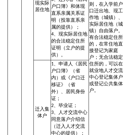
现实际
则，在入学前户
户口簿》和体现
居住地
口迁出地、现工
直系亲属关系证
作地（城镇）、
明（投靠直系亲
实际居住地（城
属的提供）；
镇）自由落户。
、现实际居住地
4
有合法稳定住所
的合法稳定住所
的，在常住地直
证明（立户的提
接登记为家庭
供）。
户；无合法稳定
、申请人《居民
住所的，可以在
1
就业地人才交流
户口簿》（省
中心登记集体户
内）或《户口迁
或登记公共集体
移证》（省
户。
外）、居民身份
证；
、毕业证；
2
迁入集
、人才交流中心
3
体户
同意落户介绍信
（迁入人才交流
中心的提供）；