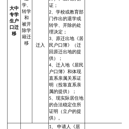
学、
证；
大中
转学
、学校或教育部
2
专学
和
门作出的退学或
生户
被开
转学、开除的处
口迁
除学
理决定；
移
籍迁
、原迁出地《居
3
移
迁入
民户口簿》（迁
回原迁出地的提
供）；
、迁入地《居民
4
户口簿》和体现
直系亲属关系证
明（投靠直系亲
属的提供）；
、现实际居住地
5
的合法稳定住所
证明（立户的提
供）。
、
申请人《居
1