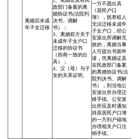
2、离婚证及在民
一方不愿出具
政部门备案的离
《居民户口
婚协议书(法院判
簿》，抚养权人
离婚后未成
决书、调解
无法迁移未成年
年子女迁移
书）；
子女户口，经公
3、离婚双方关于
安派出所调解无
未成年子女户口
效的，离婚当事
迁移的协议书
人可提出书面申
（协商一致的出
请，凭离婚证及
具）；
在民政部门备案
4、父（母）与子
的离婚协议书(法
女的关系证明。
院判决书、调解
书），到当地公
安派出所办理迁
移手续。公安派
出所应及时通知
持原居民户口簿
的一方到户籍地
办理相关户口注
销手续。