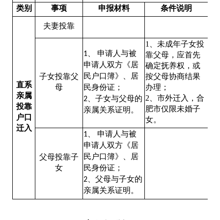
类别
事项
申报材料
条件说明
夫妻投靠
1、未成年子女投
、
申请人与被
1
靠父母，应首先
申请人双方《居
确定抚养权，或
民户口簿》、居
子女投靠父
按父母协商结果
直系
母
民身份证；
办理；
亲属
2、市外迁入，合
、子女与父母的
2
投靠
肥市仅限未婚子
亲属关系证明。
户口
女。
迁入
、
申请人与被
1
申请人双方《居
民户口簿》、居
父母投靠子
女
民身份证；
、父母与子女的
2
亲属关系证明。