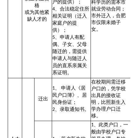
户的提供）；
科学历的需本市
格
、合法稳定住所
就业劳动合同；
4
或为其他紧
市外迁入，合肥
相关证明（迁入
缺人才的
市仅限未婚子
家庭户的提
女。
供）；
、申请人有配
5
偶、子女、父母
随迁的，需提供
申请人与随迁人
员的直系亲属关
系证明。
在校期间需迁移
、
申请人《居
1
户口的，凭学校
民户口簿》、居
出具的接收证
迁出
民身份证；
明，比照新生入
学办理户口迁
、录取通知书。
2
移。
、此类户口，一
1
般由学校户口专