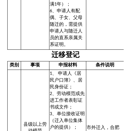
满
年）；
1
、申请人有配
6
偶、子女、父母
随迁的，需提供
申请人与随迁人
员的直系亲属关
系证明。
迁移登记
类别
事项
申报材料
条件说明
、
申请人《居
1
民户口簿》、居
民身份证；
、劳动模范或先
2
进工作者表彰证
书或文件；
、单位接收证明
3
（迁入单位集体
县级以上劳
户的提供）；
市外迁入，合肥
动模范