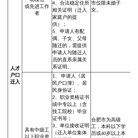
、合法稳定住所
市仅限未婚子
4
或先进工作
女。
相关证明（迁入
者
家庭户的提
供）；
、申请人有配
5
偶、子女、父母
随迁的，需提供
申请人与随迁人
员的直系亲属关
系证明。
人才
户口
、
申请人《居
1
迁入
民户口簿》、居
民身份证；
、职业资格证书
2
或中专以上（含
技工院校）毕业
证书等；
合肥市为高级
、单位接收证明
3
工，本科以下学
具有中级工
（迁入单位集体
历或40岁以上本
以上职业资