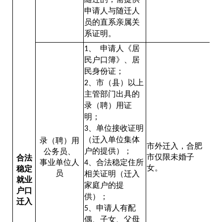
申请人与随迁人
员的直系亲属关
系证明。
、
申请人《居
1
民户口簿》、居
民身份证；
、市（县）以上
2
主管部门出具的
录（聘）用证
明；
、单位接收证明
3
（迁入单位集体
录（聘）用
市外迁入，合肥
户的提供）；
公务员、
市仅限未婚子
合法
事业单位人
、合法稳定住所
4
女。
稳定
员
相关证明（迁入
就业
家庭户的提
户口
供）；
迁入
、申请人有配
5
偶、子女、父母