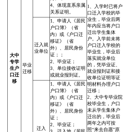
、体现直系亲属
4
1、入学时已将户
关系证明。
口迁入学校的毕
业生，毕业后两
、申请人《居民
1
年内应当将户口
户口簿》（省
迁出学生集体
内）或《户口迁
户。入学前未将
移证》（省
迁入就
户口迁入学校的
外）、居民身份
业单位
毕业生，毕业后
证；；
大中
落实就业单位
、毕业证；
专学
2
的，凭毕业证、
毕业
生户
、单位接收证明
3
就业报到证和接
迁移
口迁
或就业报到证。
收单位证明等证
移
、申请人《居民
明材料办理户口
1
户口簿》（省
迁移；
2、大中专毕业院
内）或《户口迁
校毕业生，户口
移证》（省
未从学生集体户
外）、居民身份
迁出的，毕业后
证；
两年之内可按
、毕业证；
2
迁入
照“来去自愿”原
、迁入地《居民
3