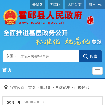
长辈版
无障碍
返回首页
用户中心
专题
首页
导
当前位置：
首页
>
霍邱县
>
户籍管理
>
迁移登记
航
索
引
号：
/202402-00119