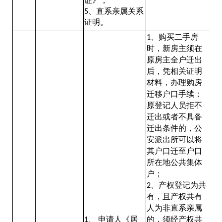
证》；
5、直系亲属关系
证明。
、购买二手房
1
时，新房主须在
原房主全户迁出
后，凭相关证明
材料，办理购房
迁移户口手续；
原登记人员拒不
迁出或者不具备
迁出条件的，公
安派出所可以将
其户口迁至户口
所在地公共集体
户；
、产权登记为共
2
有，且产权共有
人为非直系亲属
、
申请人《居
的，须经产权共
1