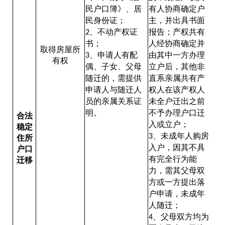
民户口簿》、居
有人协商确定户
民身份证；
主，并出具书面
、不动产权证
报告；产权共有
2
书；
人经协商确定并
取得房屋所
、申请人有配
由其中一方办理
3
有权
偶、子女、父母
立户后，其他非
随迁的，需提供
直系亲属共有产
申请人与随迁人
权人在该产权人
员的亲属关系证
未全户迁出之前
明。
不予办理户口迁
合法
入或立户；
稳定
、未成年人购房
3
住所
入户，因其不具
户口
有完全行为能
迁移
力，需其父母双
方或一方提出落
户申请，未成年
人随迁；
、父母双方均为
4