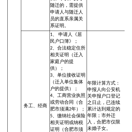
随迁的，需提供
申请人与随迁人
员的直系亲属关
系证明。
、
申请人《居
1
民户口簿》；
、合法稳定住所
2
相关证明（迁入
家庭户的提
供）；
、单位接收证明
3
（迁入单位集体
年限计算方式：
户的提供）；
申报人向公安机
、工商营业执照
4
关申报户口登记
或劳动合同（合
之日止，已连续
务工、经商
肥市须满
年）；
累计达到规定的
2
年限；市外迁
、缴纳社会保险
5
入，合肥市仅限
相关证明或纳税
未婚子女。
证明（合肥市须