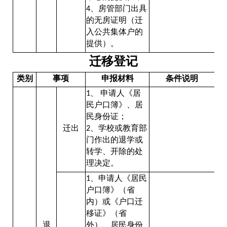
、房管部门出具
4
的无房证明（迁
入公共集体户的
提供）。
迁移登记
类别
事项
申报材料
条件说明
、
申请人《居
1
民户口簿》、居
民身份证；
迁出
、学校或教育部
2
门作出的退学或
转学、开除的处
理决定。
、申请人《居民
1
户口簿》（省
内）或《户口迁
移证》（省
退
外）、居民身份