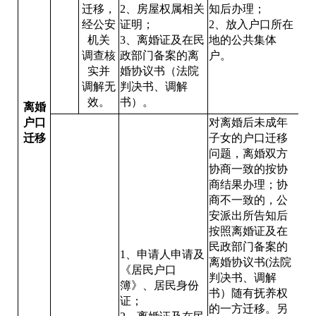
迁移，
2、房屋权属相关
知后办理；
经公安
证明；
2、放入户口所在
机关
3、离婚证及在民
地的公共集体
调查核
政部门备案的离
户。
实并
婚协议书（法院
调解无
判决书、调解
效。
书）。
离婚
户口
对离婚后未成年
迁移
子女的户口迁移
问题，离婚双方
协商一致的按协
商结果办理；协
商不一致的，公
安派出所告知后
按照离婚证及在
民政部门备案的
1、申请人申请及
离婚协议书(法院
《居民户口
判决书、调解
簿》、居民身份
书）随有抚养权
证；
的一方迁移。另