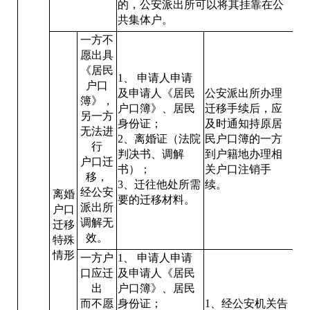
的，公安派出所可以将其挂靠在公
共集体户。
一方不
愿出具
《居民
1、 申请人申请
户口
及申请人《居民
公安派出所办理
簿》，
户口簿》、居民
迁移手续后，应
另一方
身份证；
及时通知持原居
无法进
2、离婚证（法院
民户口簿的一方
行
判决书、调解
到户籍地办理相
户口迁
书）；
关户口注销手
移，
3、迁往他处所需
续。
经公安
离婚
要的迁移材料。
派出所
户口
调解无
迁移
效。
特殊
情形
一方户
1、 申请人申请
口应迁
及申请人《居民
出
户口簿》、居民
而不愿
身份证；
1、经公安机关告