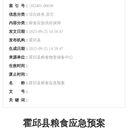
索
引
号：
/202401-00036
信息分类：
综合政务,其它
内容分类：
粮食应急供应保障
发文日期：
2025-09-25 14:58:47
发布机构：
霍邱县
生成日期：
2025-09-25 14:58:47
来源单位：
霍邱县粮食物资储备中心
生效时间：
废止时间：
名 称：
霍邱县粮食应急预案
文 号：
关
键
词：
霍邱县粮食应急预案