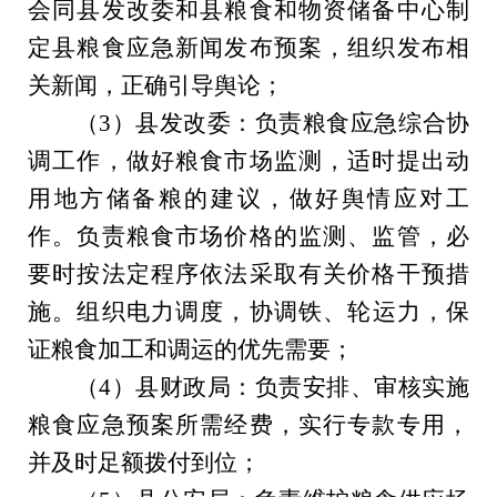
会同
县
发改委
和县粮食和物资储备中心
制
定
县
粮食应急新闻发布预案，组织发布相
关新闻，正确引导舆论
；
（
3
）
县
发改委
：
负责粮食应急综合协
调工作，做好粮食市场监测，适时
提出动
用
地方
储备粮的建议
，做好舆情应对工
作。负
责粮食市场价格的监测、监管，必
要时按法定程序依法采取
有
关价格干预措
施。组织电力调度
，协调铁
、
轮
运力，保
证粮食加工和调运的优先需要
；
（
4
）
县财政局：负责安排、审核实施
粮食应急预案所需经费，实行专款专用，
并及时足额拨付到位
；