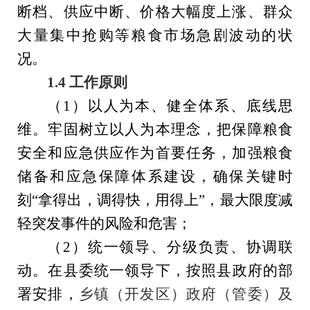
断档、供应中断、价格大幅度上涨、群众
大量集中抢购等粮食市场急剧波动的状
况
。
1.4 工作原则
（
1
）
以人为本、
健全体系、
底线思
维
。牢固树立以人为本理念，把保障粮食
安全和应急供应作为首要任务，加强粮食
储备和
应急保障体系建设，确保关键时
刻
“拿得出，调得快，用得上”
，最大限度减
轻突发事件的风险和危害；
（
2
）
统一领导、分级负责
、协调联
动
。
在
县
委
统一领导下，
按照
县
政府的部
署安排，
乡镇（开发区）政府（管委）及