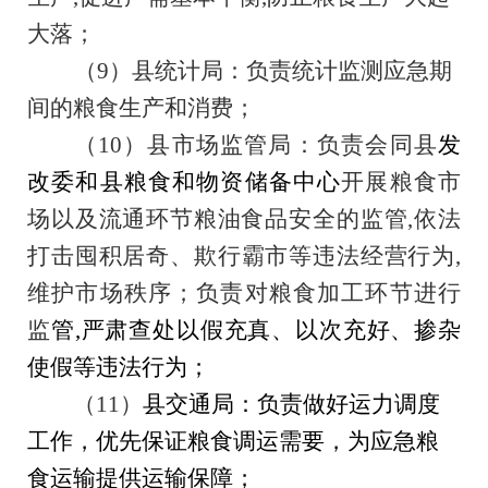
大落
；
（
9
）县统计局：负责统计监测应急期
间的粮食生产和消费
；
（
10
）县市场监管局：负责会同县
发
改委和
县粮食和物资储备中心
开展粮食市
场以及流通环节粮油食品安全的监管
,依法
打击囤积居奇
、
欺行霸市等违法经营行为
,
维护市场秩序；负责对粮食加工环节进行
监
管
,严肃查处以假充真、以次充好、掺杂
使假等违法行为
；
（
1
1
）
县交通局：负责做好运力调度
工作，优先保证粮食调运需要，为应急粮
食运输提供运输保障
；