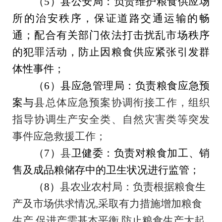
（
5
）
县公安局：负责维护粮食供应场
所的治安秩序，保证道路交通运输的畅
通；配合有关部门依法打击扰乱市场秩序
的犯罪活动，防止因粮食供应紧张引发群
体性事件
；
（
6
）
县
应急管理
局：
负责粮食应急预
案
与
县
总体应急预案协调衔接工作，组织
指导
协调生产安全类、自然灾害类等突发
事件应急救援工作；
（
7
）
县
卫健委：负责对粮食加工、销
售及成品粮储存中的卫生状况进行监管
；
（
8
）
县农业农村局：负责根据粮食生
产及市场供求情况
,采取有力措施增加粮食
生产,促进产需基本平衡,防止粮食生产大起