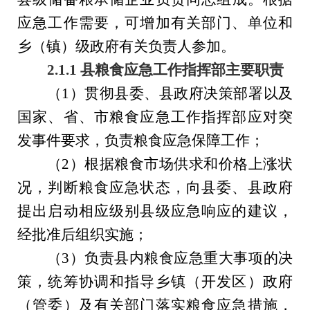
应急工作需要，可增加有关部门、单位和
乡（镇）级政府有关负责人参加。
2.1.1
县
粮食应急
工作
指挥部
主要职责
（
1
）
贯彻
县
委、
县
政府决策部署以及
国家、省、
市
粮食
应急工作指挥部
应对突
发事件要求，负责粮食应急保障工作；
（
2
）
根据粮食市场供求和价格上涨状
况，判断粮食应急状态，向
县
委、
县
政府
提出启动相应级别
县
级应急响应的建议，
经批准后组织实施；
（
3
）
负责
县
内粮食应急重大事项的决
策，统筹协调和指导
乡镇（开发区）政府
（管委）及有关部门
落实粮食应急措施，