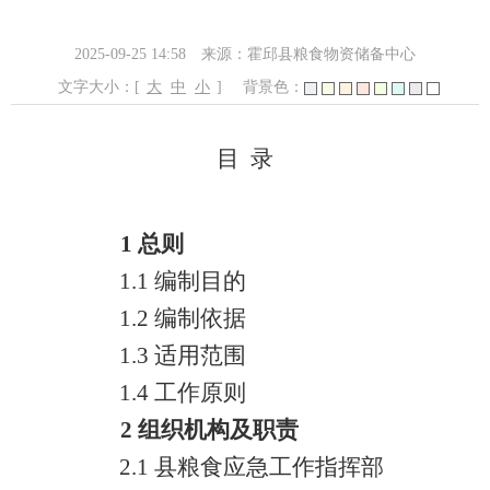
2025-09-25 14:58
来源：霍邱县粮食物资储备中心
文字大小：[
大
中
小
]
背景色：
目
录
1
总则
1
.
1
编制目的
1.2
编制依据
1.3
适用范围
1.4
工作原则
2
组织
机构
及职责
2.1
县
粮食应急
工作
指挥部