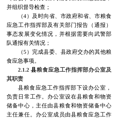
并组织督导检查；
（
4
）
及时
向
省、市政府和省、市
粮食
应急
工作
指挥
部及有关部门报告（通报）
事态发展变化情况，并根据需要向武警部
队通报有关情况
；
（
5
）完成
县
委、
县
政府
交办的其他粮
食应急
事项
。
2.
1.
2
县
粮食应急
工作
指挥部办公室
及
其职责
县
粮食应急
工作
指挥部
下设
办公室
，
负责日常工作。办公室
设在
县
粮食
和
物资
储备中心
，主任
由县
粮食和物资储备
中心
主任
兼任。
办公室成员由
县
粮食应急工作