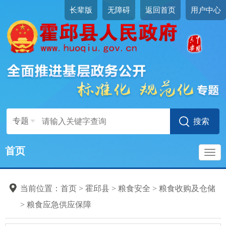
长辈版
无障碍
返回首页
用户中心
专题
首页
导
当前位置：
首页
>
霍邱县
>
粮食安全
>
粮食收购及仓储
航
>
粮食应急供应保障