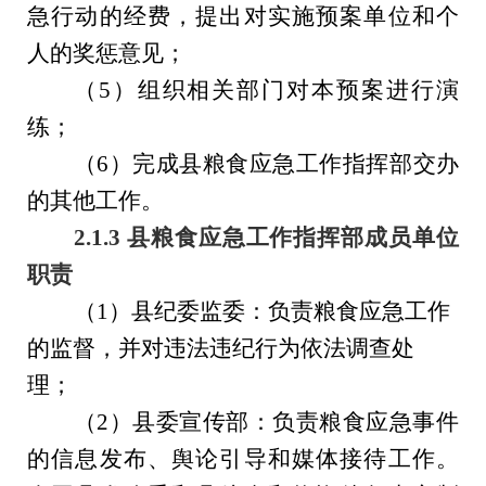
急行动的经费，提出对实施预案单位和个
人的奖惩意见
；
（
5
）
组织相关部门对本预案进行演
练；
（
6
）
完成
县
粮食应急
工作
指挥
部交办
的其他工作
。
2.
1.
3
县
粮食
应急工作指挥部
成员单位
职责
（
1
）
县纪委监委：负责粮食应急工作
的监督，并对违法违纪行为依法调查处
理
；
（
2
）
县委宣传部：负责粮食应急事件
的信息发布、舆论引导和媒体接待工作
。