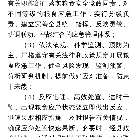
有关职能部门
落实粮食安全党政同责，
对
不同等级的粮食应急工作，实行分级负
责。
建立完善全
县
统一指挥、反映灵敏、
协调联动、平战结合的应急管理体系；
（
3
）依法依规、
科学监测、预防为
主。
严格遵守有关法律和政策规定开展粮
食应急工作，健全风险发现、监测预警、
分析研判机制，
提前做好应对准备，防患
于未然
；
（
4
）反应迅速、
高效处置
、适时干
预
。
出现粮食应急状态要立即做出反应，
迅速采取相应措施，
及时报告有关情况，
确保应急处置快速果断。
必要时，经
县
政