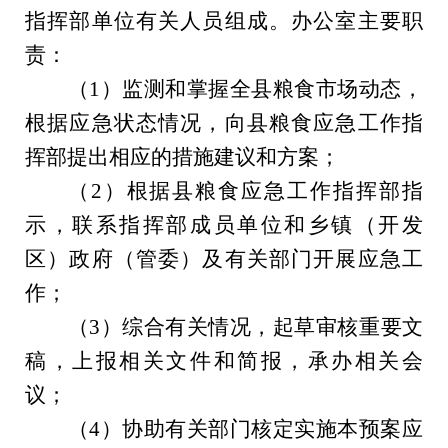
指挥部单位有关人员组成。办公室主要职
责：
（
1
）监测和掌握全
县
粮食市场动态，
根据应急状态
情况，向
县
粮食应急
工作
指
挥
部提出相应的措施建议
和方案；
（
2
）根据
县
粮食应急
工作
指挥
部指
示，联系指挥部成员单位
和
乡镇（开发
区）政府（管委）及有关部门
开展应急工
作；
（
3
）综合有关
情况，起草审核重要文
稿，上报相关文件和简报，
承办相关会
议
；
（
4
）协助有关部门核定实施本预案应