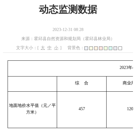
动态监测数据
2023-12-31 08:28
来源：霍邱县自然资源和规划局（霍邱县林业局）
文字大小：[
大
中
小
]
背景色：
2023年
综
合
商业用
地面地价水平值（元／平
457
1208
方米）