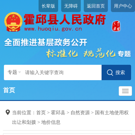
长辈版
无障碍
返回首页
用户中心
专题
首页
导
当前位置：
首页
>
霍邱县
>
自然资源
>
国有土地使用权
航
出让和划拨
>
地价信息