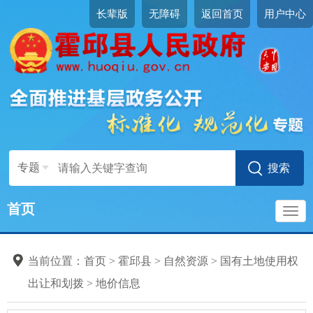
长辈版
无障碍
返回首页
用户中心
专题
首页
导
当前位置：
首页
>
霍邱县
>
自然资源
>
国有土地使用权
航
出让和划拨
>
地价信息