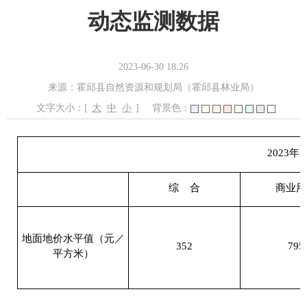
动态监测数据
2023-06-30 18:26
来源：霍邱县自然资源和规划局（霍邱县林业局）
文字大小：[
大
中
小
]
背景色：
2023年
综
合
商业用
地面地价水平值（元／
352
795
平方米）