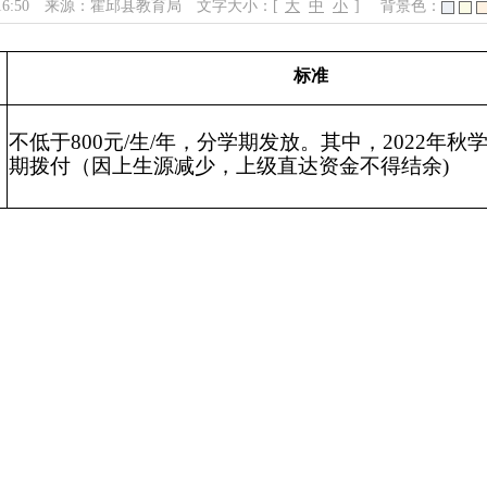
16:50
来源：霍邱县教育局
文字大小：[
大
中
小
]
背景色：
标准
不低于800元/生/年，分学期发放。其中，2022年秋学期
期拨付
（因上生源减少，上级直达资金不得结余)