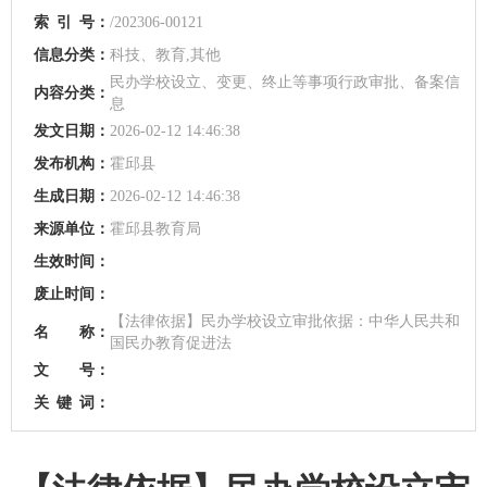
索
引
号：
/202306-00121
信息分类：
科技、教育,其他
民办学校设立、变更、终止等事项行政审批、备案信
内容分类：
息
发文日期：
2026-02-12 14:46:38
发布机构：
霍邱县
生成日期：
2026-02-12 14:46:38
来源单位：
霍邱县教育局
生效时间：
废止时间：
【法律依据】民办学校设立审批依据：中华人民共和
名 称：
国民办教育促进法
文 号：
关
键
词：