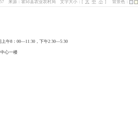
:57
来源：霍邱县农业农村局
文字大小：[
大
中
小
]
背景色：
00—11:30，下午2:30—5:30
展中心一楼