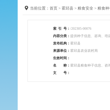
当前位置：
首页
>
霍邱县
>
粮食安全
>
粮食种
索
引
号：
/202305-00076
内容分类：
提供种子信息、咨询、培
发布机构：
霍邱县
来源单位：
霍邱县农业农村局
生效时间：
名 称：
霍邱县粮食种子信息、咨
文 号：