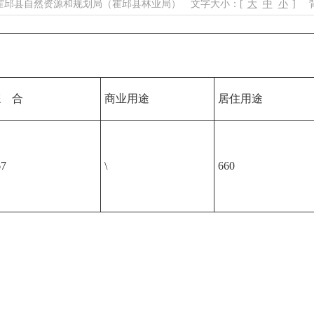
霍邱县自然资源和规划局（霍邱县林业局）
文字大小：[
大
中
小
]
背
综
合
商业用途
居住用途
67
\
660