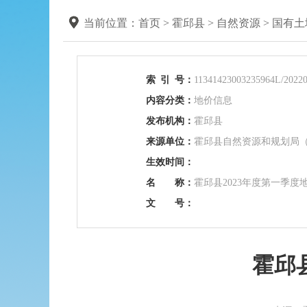
当前位置：
首页
>
霍邱县
>
自然资源
>
国有土
索
引
号：
11341423003235964L/20220
内容分类：
地价信息
发布机构：
霍邱县
来源单位：
霍邱县自然资源和规划局
生效时间：
名 称：
霍邱县2023年度第一季度
文 号：
霍邱