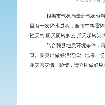
2025-04-11 15:19
根据
市
气象
局
最新气象资
里有一次降水过程，全市中等雷阵
性天气;明天阴转多云;后天起转为
结合我县地质环境条件，请
查。
要突出做好沿河低洼地带、切
质灾害灾情、险情，请立即做好应