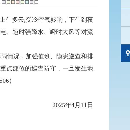
：
上午多云
;受冷空气影响，下午到夜
雷电、短时强降水、瞬时大风等对流
降雨情况，加强值班、隐患巡查和排
等重点部位的巡查防守，
一旦发生地
506
）
2025
年
4
月
11
日