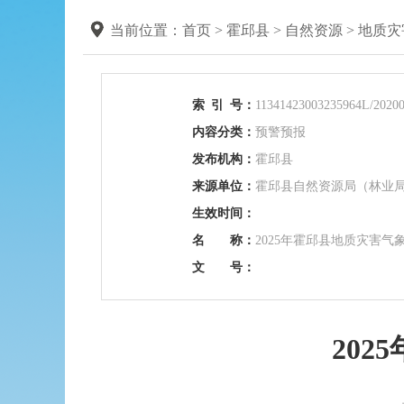
当前位置：
首页
>
霍邱县
>
自然资源
>
地质灾
索
引
号：
11341423003235964L/20200
内容分类：
预警预报
发布机构：
霍邱县
来源单位：
霍邱县自然资源局（林业
生效时间：
名 称：
2025年霍邱县地质灾害气
文 号：
20