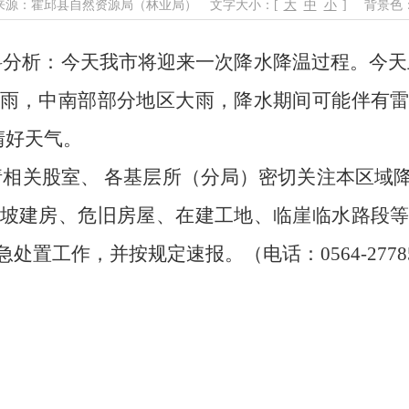
来源：霍邱县自然资源局（林业局）
文字大小：[
大
中
小
]
背景色
料分析
：
今天我市将迎来一次降水降温过程。今天
雨，中南部部分地区大雨，降水期间可能伴有
晴好天气。
相关股室、 各基层所（分局）密切关注本区域
坡建房、危旧房屋、在建工地、临崖临水路段
急处置工作，并按规定速报。（电话：
0564
-
2778