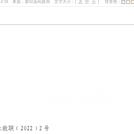
14:58
来源：霍邱县民政局
文字大小：[
大
中
小
]
背景色：