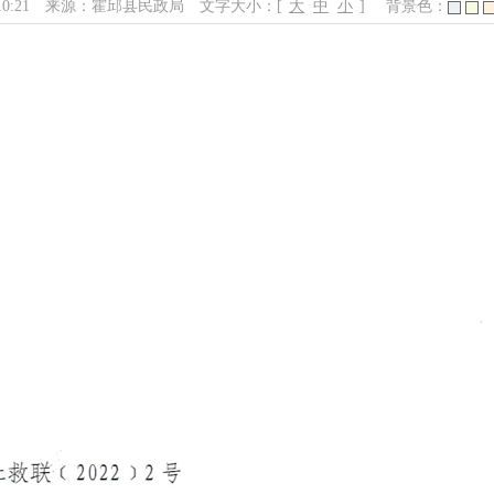
10:21
来源：霍邱县民政局
文字大小：[
大
中
小
]
背景色：