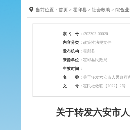
当前位置：
首页
>
霍邱县
>
社会救助
>
综合业
索
引
号：
/202302-00020
内容分类：
政策性法规文件
发布机构：
霍邱县
来源单位：
霍邱县民政局
生效时间：
名 称：
关于转发六安市人民政府
文 号：
霍民社救联【2022】2号
关于转发六安市人