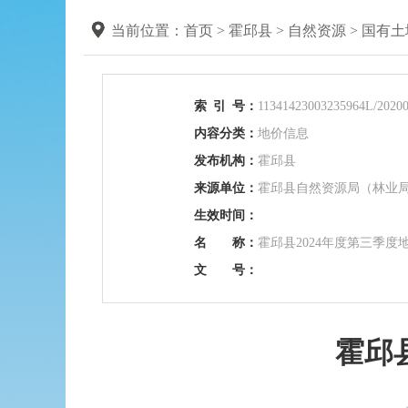
当前位置：
首页
>
霍邱县
>
自然资源
>
国有土
索
引
号：
11341423003235964L/20200
内容分类：
地价信息
发布机构：
霍邱县
来源单位：
霍邱县自然资源局（林业
生效时间：
名 称：
霍邱县2024年度第三季度
文 号：
霍邱