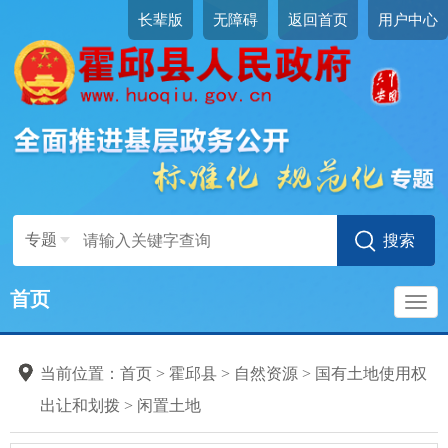
长辈版
无障碍
返回首页
用户中心
专题
首页
导
当前位置：
首页
>
霍邱县
>
自然资源
>
国有土地使用权
航
出让和划拨
>
闲置土地