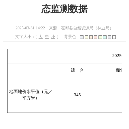
态监测数据
2025-03-31 14:22
来源：霍邱县自然资源局（林业局）
文字大小：[
大
中
小
]
背景色：
2025年
综
合
商业用
地面地价水平值（元／
345
/
平方米）