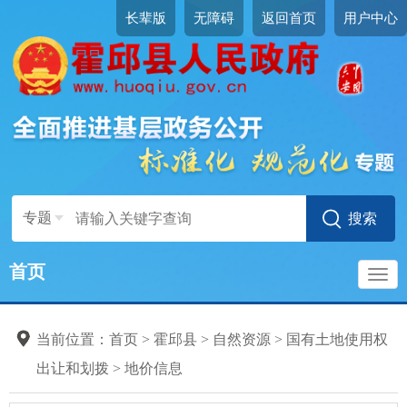
长辈版
无障碍
返回首页
用户中心
专题
首页
导
当前位置：
首页
>
霍邱县
>
自然资源
>
国有土地使用权
航
出让和划拨
>
地价信息