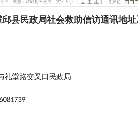
16:13
来源：霍邱县民政局
文字大小：[
大
中
小
]
背景色：
霍邱县民政局社会救助信访通讯地址
与礼堂路交叉口民政局
-6081739