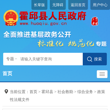
长辈版
无障碍
返回首页
用户中心
专题
首页
导
当前位置：
首页
>
霍邱县
>
社会救助
>
综合业务
>
政策
航
性法规文件