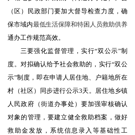
（区）民政部门要加大督导检查力度，确
保市域内
最低生活保障
和特困人员救助供养
通办工作
规范高效
。
三要强化监督管理，
实行
“双公示”制
度。
对拟确认给予社会救助的，
实行
“双公
示”
制度，即
在申请人居住地、户籍地所在
村（社区）同步
进行公示
3天
。居住地乡镇
人民政府（街道办事处）
要加强审核确认
对象的管理，要
建立
健全
救助档案，
做好
救助金发放，系统信息
录入等基础性工