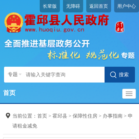
长辈版
无障碍
返回首页
用户中心
专题
首页
导
当前位置：
首页
>
霍邱县
>
保障性住房
>
办事指南
>
申
航
请租金减免