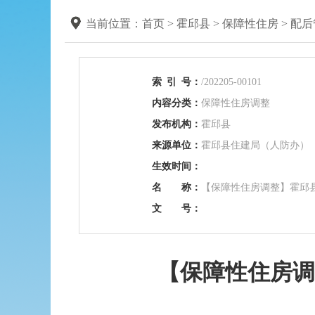
当前位置：
首页
>
霍邱县
>
保障性住房
>
配后
索
引
号：
/202205-00101
内容分类：
保障性住房调整
发布机构：
霍邱县
来源单位：
霍邱县住建局（人防办）
生效时间：
名 称：
【保障性住房调整】霍邱县
文 号：
【保障性住房调