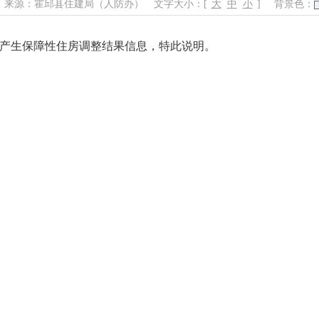
来源：霍邱县住建局（人防办）
文字大小：[
大
中
小
]
背景色：
以未产生保障性住房调整结果信息，特此说明。