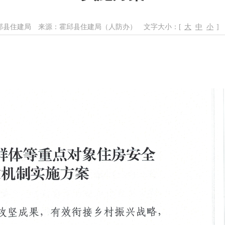
邱县住建局
来源：霍邱县住建局（人防办）
文字大小：[
大
中
小
]