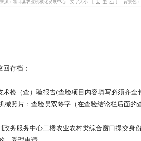
来源：霍邱县农业机械化发展中心
文字大小：[
大
中
小
]
背景色：
收回存档；
技术检（查）验报告
(查验项目内容填写必须齐全
机械照片；查验员双签字（在查验结论栏后面的查
接到政务服务中心二楼农业农村类综合窗口提交身
的，受理申请。