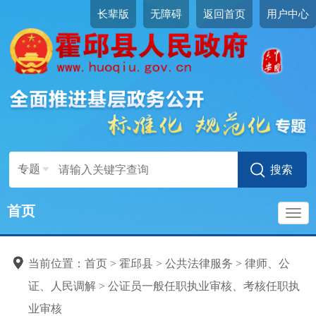
长辈版
无障碍
返回首页
用户中心
专题
首页
导
当前位置：
首页
>
霍邱县
>
公共法律服务
>
律师、公
航
证、人民调解
>
公证员一般任职执业审核、考核任职执
业审核