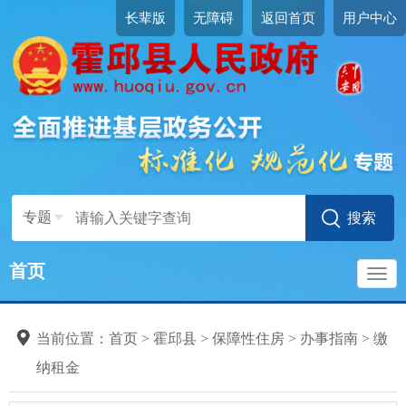
长辈版
无障碍
返回首页
用户中心
专题
首页
导
当前位置：
首页
>
霍邱县
>
保障性住房
>
办事指南
>
缴
航
纳租金