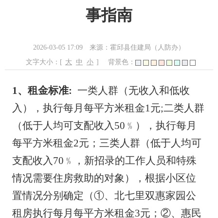
事指南
2026-03-05 17:09
来源：霍邱县住建局（人防办）
文字大小：[
大
中
小
]
背景色：
1、租金标准:
一类人群（无收入和低收
入），执行每月每平方米租金
1元;二类人群
（低于人均可支配收入50﹪），执行每月
每平方米租金2元；三类人群（低于人均可
支配收入70﹪，新招录的工作人员和特殊
情况需要住房救助的对象），根据小区位
置情况分别确定（①、北七里双惠家园公
租房执行每月每平方米租金3元；②、惠民