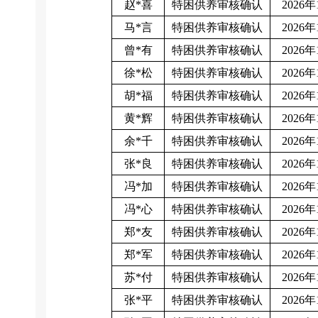
赵*喜
特困供养审核确认
2026年
马*言
特困供养审核确认
2026年
曾*有
特困供养审核确认
2026年
徐*松
特困供养审核确认
2026年
胡*福
特困供养审核确认
2026年
黄*辉
特困供养审核确认
2026年
余*千
特困供养审核确认
2026年
张*良
特困供养审核确认
2026年
冯*加
特困供养审核确认
2026年
冯*心
特困供养审核确认
2026年
郑*友
特困供养审核确认
2026年
郑*军
特困供养审核确认
2026年
苏*付
特困供养审核确认
2026年
张*平
特困供养审核确认
2026年