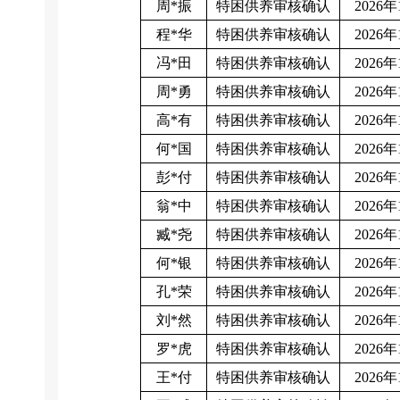
周*振
特困供养审核确认
2026年
程*华
特困供养审核确认
2026年
冯*田
特困供养审核确认
2026年
周*勇
特困供养审核确认
2026年
高*有
特困供养审核确认
2026年
何*国
特困供养审核确认
2026年
彭*付
特困供养审核确认
2026年
翁*中
特困供养审核确认
2026年
臧*尧
特困供养审核确认
2026年
何*银
特困供养审核确认
2026年
孔*荣
特困供养审核确认
2026年
刘*然
特困供养审核确认
2026年
罗*虎
特困供养审核确认
2026年
王*付
特困供养审核确认
2026年