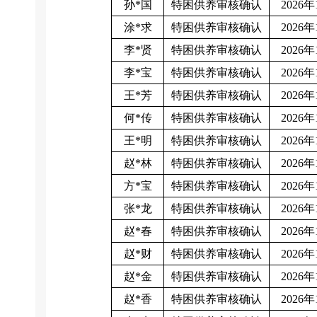
孙*国
特困供养审核确认
2026年
涂*求
特困供养审核确认
2026年
李*贤
特困供养审核确认
2026年
李*宝
特困供养审核确认
2026年
王*芳
特困供养审核确认
2026年
何*传
特困供养审核确认
2026年
王*明
特困供养审核确认
2026年
赵*林
特困供养审核确认
2026年
方*宝
特困供养审核确认
2026年
张*龙
特困供养审核确认
2026年
赵*春
特困供养审核确认
2026年
赵*财
特困供养审核确认
2026年
赵*金
特困供养审核确认
2026年
赵*香
特困供养审核确认
2026年