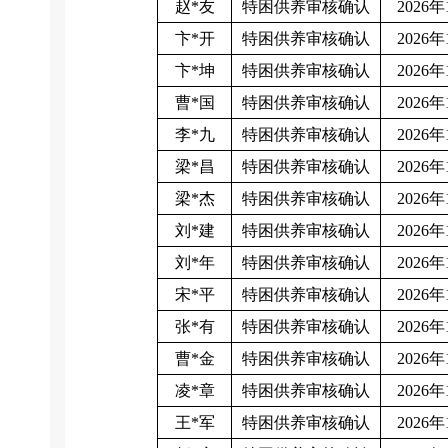
赵*友
特困供养审核确认
2026年
卞*开
特困供养审核确认
2026年
卞*坤
特困供养审核确认
2026年
曹*国
特困供养审核确认
2026年
李*九
特困供养审核确认
2026年
梁*昌
特困供养审核确认
2026年
梁*杰
特困供养审核确认
2026年
刘*建
特困供养审核确认
2026年
刘*年
特困供养审核确认
2026年
宋*平
特困供养审核确认
2026年
张*有
特困供养审核确认
2026年
曹*金
特困供养审核确认
2026年
凌*章
特困供养审核确认
2026年
王*军
特困供养审核确认
2026年