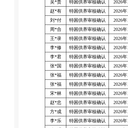
吴*贵
特困供养审核确认
2026年
赵*有
特困供养审核确认
2026年
刘*付
特困供养审核确认
2026年
周*合
特困供养审核确认
2026年
王*录
特困供养审核确认
2026年
李*修
特困供养审核确认
2026年
李*君
特困供养审核确认
2026年
张*国
特困供养审核确认
2026年
张*福
特困供养审核确认
2026年
张*福
特困供养审核确认
2026年
宋*林
特困供养审核确认
2026年
赵*忠
特困供养审核确认
2026年
方*成
特困供养审核确认
2026年
李*乐
特困供养审核确认
2026年