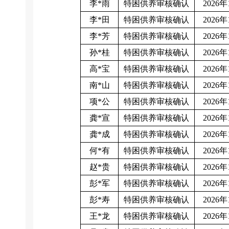
李*雨
特困供养审核确认
2026年
李*田
特困供养审核确认
2026年
李*芳
特困供养审核确认
2026年
孙*桂
特困供养审核确认
2026年
高*宝
特困供养审核确认
2026年
南*山
特困供养审核确认
2026年
项*公
特困供养审核确认
2026年
龚*宣
特困供养审核确认
2026年
龚*成
特困供养审核确认
2026年
何*有
特困供养审核确认
2026年
赵*贵
特困供养审核确认
2026年
彭*军
特困供养审核确认
2026年
彭*寿
特困供养审核确认
2026年
王*龙
特困供养审核确认
2026年