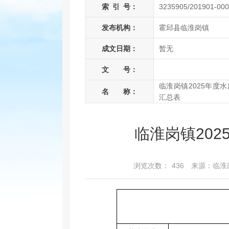
索
引
号：
3235905/201901-00
发布机构：
霍邱县临淮岗镇
成文日期：
暂无
文 号：
临淮岗镇2025年度
名 称：
汇总表
临淮岗镇20
浏览次数：
436
来源：临淮