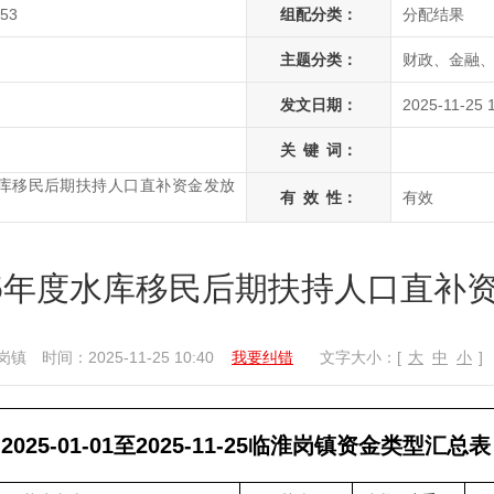
053
组配分类：
分配结果
主题分类：
财政、金融、
发文日期：
2025-11-25 
关
键
词：
水库移民后期扶持人口直补资金发放
有
效
性：
有效
25年度水库移民后期扶持人口直补
岗镇
时间：2025-11-25 10:40
我要纠错
文字大小：[
大
中
小
]
2025-01-01至2025-11-25临淮岗镇资金类型汇总表