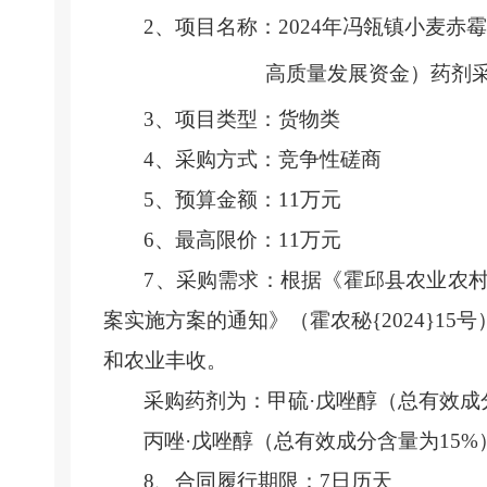
2、项目名称：2024年冯瓴镇小麦赤
高质量发展资金）药剂
3、项目类型：
货物
类
4、采购方式：竞争性
磋商
5、预算金额：
11
万元
6、最高限价：
11
万元
7、采购需求：
根据《霍邱县农业农
案实施方案的通知
》（霍农秘
{2024}15号
和农业丰收。
采购药剂为：甲硫
·戊唑醇（总有效成
丙唑
·戊唑醇（总有效成分含量为15
8、合同履行期限：
7日历天